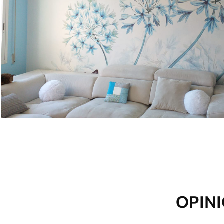
Limpieza
Se puede limpiar suavemente
con recubrimiento de barniz
Método de aplicación
Hasta 360 cm de altura: apli
Más de 360 cm de altura: ap
Materiales disponibles
Estándar
Premium
151666
.67
181666
.67
91000
.00
$
/m²
109000
.00
OPINI