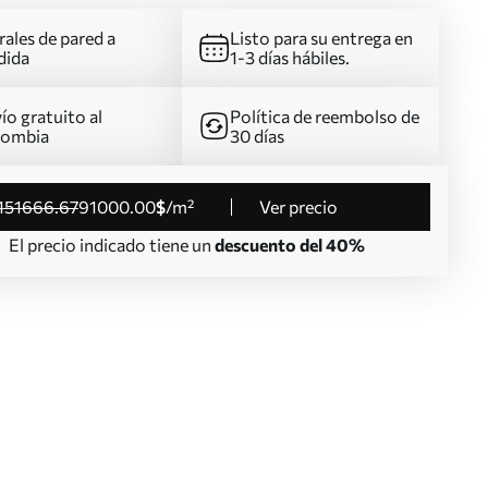
ales de pared a
Listo para su entrega en
dida
1-3 días hábiles.
ío gratuito al
Política de reembolso de
lombia
30 días
151666
.67
91000
.00
$
/m²
Ver precio
El precio indicado tiene un
descuento del 40%