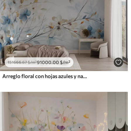
91000
.00
$
/m²
151666
.67
$
/m²
Arreglo floral con hojas azules y naranjas y flores blancas, pétalos delicados, ramas finas, colores suaves, efecto acuarela