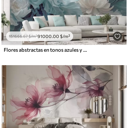
91000
.00
$
/m²
151666
.67
$
/m²
Flores abstractas en tonos azules y turquesas