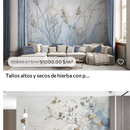
91000
.00
$
/m²
151666
.67
$
/m²
Tallos altos y secos de hierba con puntas plumosas en tonos apagados, fondo azul y blanco suave y difuminado.