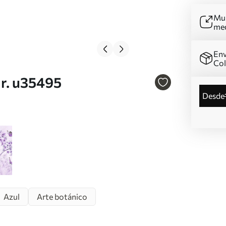
Mur
me
Env
Co
Nr. u35495
desde
Azul
Arte botánico