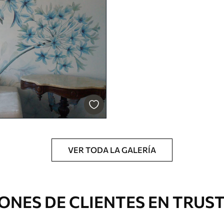
 con una esponja suave. Los murales de pared
 pueden limpiarse con agua.
cación sin juntas.
licación con solapamiento.
Vinilo Premium
199833
.33
$
/m²
119900
.00
$
/m²
VER TODA LA GALERÍA
ONES DE CLIENTES EN TRUS