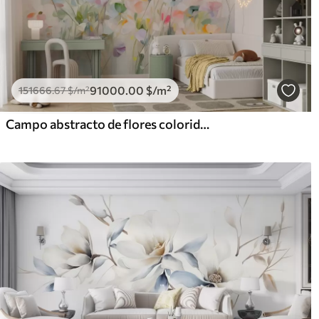
91000
.00
$
/m²
151666
.67
$
/m²
Campo abstracto de flores coloridas con tallos largos y hojas verdes, texturizado, colores pastel y claros