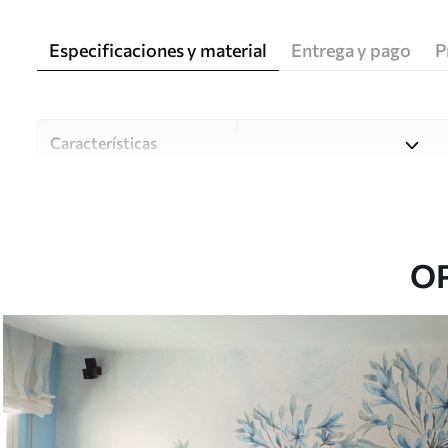
Especificaciones y material
Entrega y pago
P
Características
Material
Elija entre tres materiales d
habitaciones y presupuestos
o durante el proceso de per
O
Autor
Estudio de diseño Uwalls
Número de artículo
u35495
Producción
Impreso bajo pedido y entre
Adicionalmente
Disponible con recubrimient