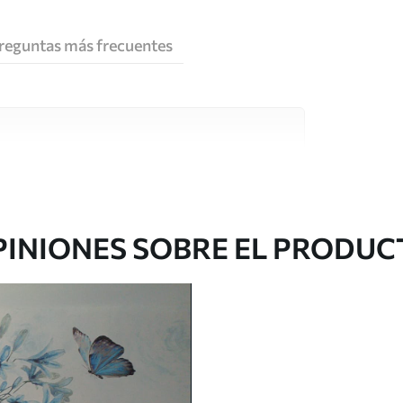
reguntas más frecuentes
e alta calidad, cada uno de ellos adecuado para
 diferentes. Más información a continuación
sonalización.
PINIONES SOBRE EL PRODUC
gado en rollos de hasta 50 cm de ancho.
o de barniz y/o adhesivo para empapelar.