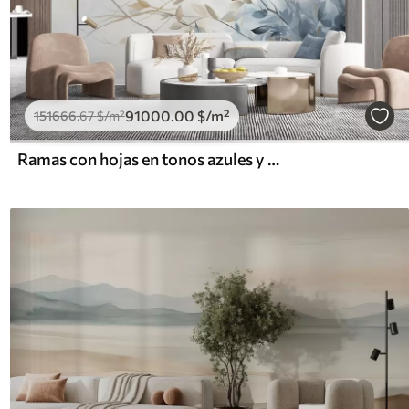
91000
.00
$
/m²
151666
.67
$
/m²
Ramas con hojas en tonos azules y marrones, fondo claro, suave y delicado, estilo acuarela