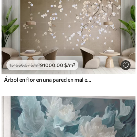
91000
.00
$
/m²
151666
.67
$
/m²
Árbol en flor en una pared en mal estado