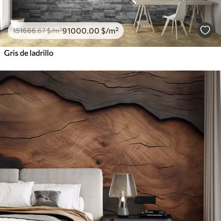
91000
.00
$
/m²
151666
.67
$
/m²
Gris de ladrillo