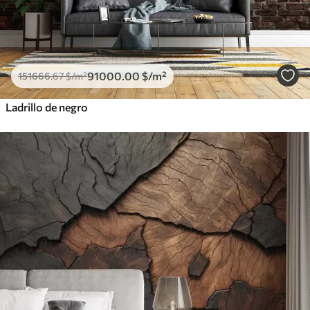
91000
.00
$
/m²
151666
.67
$
/m²
Ladrillo de negro