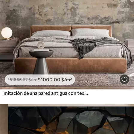
91000
.00
$
/m²
151666
.67
$
/m²
imitación de una pared antigua con textura