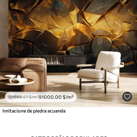
91000
.00
$
/m²
151666
.67
$
/m²
Imitacione de piedra acuarela