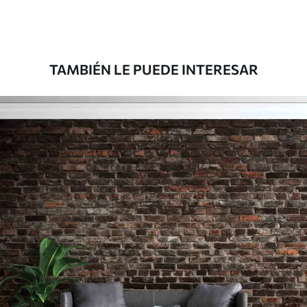
Premium
181666
.67
109000
.00
$
/m²
TAMBIÉN LE PUEDE INTERESAR
Vinilo Premium
199833
.33
119900
.00
$
/m²