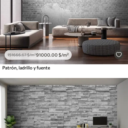
91000
.00
$
/m²
151666
.67
$
/m²
Patrón, ladrillo y fuente