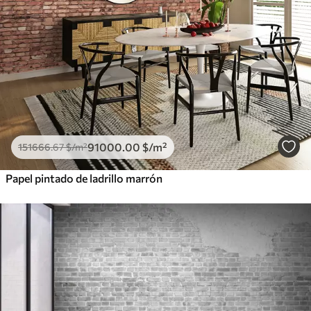
91000
.00
$
/m²
151666
.67
$
/m²
Papel pintado de ladrillo marrón