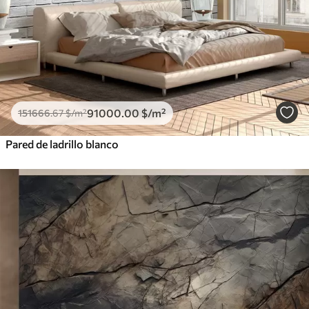
91000
.00
$
/m²
151666
.67
$
/m²
Pared de ladrillo blanco