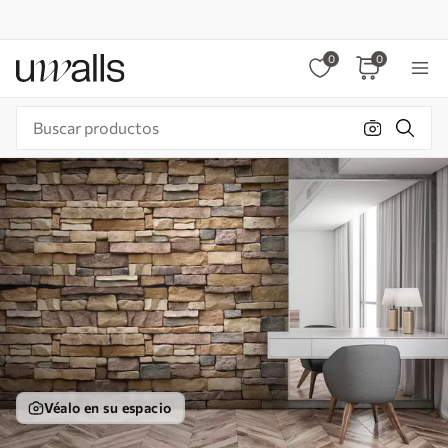
0
0
Véalo en su espacio