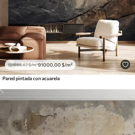
91000
.00
$
/m²
151666
.67
$
/m²
Pared pintada con acuarela