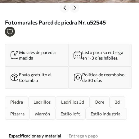
Fotomurales Pared de piedra Nr. u52545
Murales de pared a
Listo para su entrega
medida
en 1-3 días hábiles.
Envío gratuito al
Política de reembolso
Colombia
de 30 días
Piedra
Ladrillos
Ladrillos 3d
Ocre
3d
Pizarra
Marrón
Estilo loft
Estilo industrial
Especificaciones y material
Entrega y pago