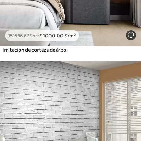
91000
.00
$
/m²
151666
.67
$
/m²
Imitación de corteza de árbol