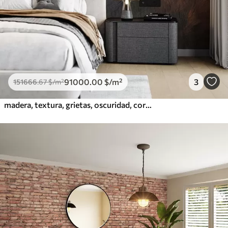
91000
.00
$
/m²
3
151666
.67
$
/m²
madera, textura, grietas, oscuridad, corteza, superficie