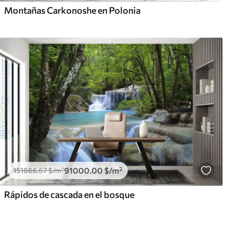
Montañas Carkonoshe en Polonia
91000
.00
$
/m²
151666
.67
$
/m²
Rápidos de cascada en el bosque