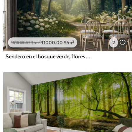
91000
.00
$
/m²
2
151666
.67
$
/m²
Sendero en el bosque verde, flores blancas, luz del sol, dibujo estilo acrílico