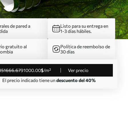
ales de pared a
Listo para su entrega en
dida
1-3 días hábiles.
ío gratuito al
Política de reembolso de
lombia
30 días
151666
.67
91000
.00
$
/m²
Ver precio
El precio indicado tiene un
descuento del 40%