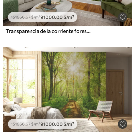
91000
.00
$
/m²
151666
.67
$
/m²
Transparencia de la corriente forestal
91000
.00
$
/m²
151666
.67
$
/m²