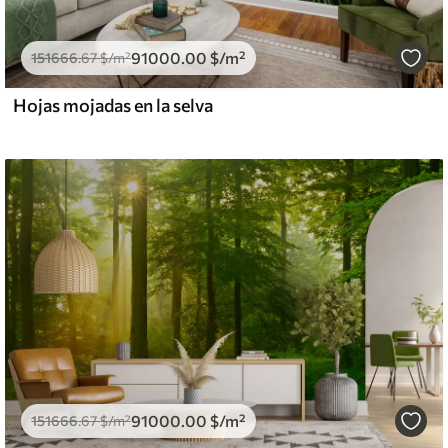
91000
.00
$
/m²
151666
.67
$
/m²
Hojas mojadas en la selva
91000
.00
$
/m²
151666
.67
$
/m²