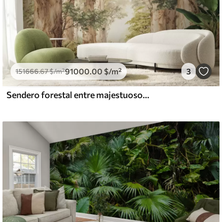
91000
.00
$
/m²
3
151666
.67
$
/m²
Sendero forestal entre majestuosos árboles en estilo acuarela