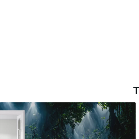
Método de aplicación
Hasta 360 cm de altura: apli
Más de 360 cm de altura: ap
Materiales disponibles
Estándar
Premium
151666
.67
181666
.67
91000
.00
$
/m²
109000
.00
T