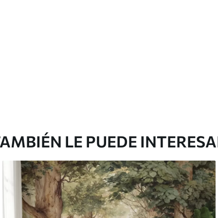
cación sin juntas.
licación con solapamiento.
Vinilo Premium
199833
.33
$
/m²
119900
.00
$
/m²
AMBIÉN LE PUEDE INTERES