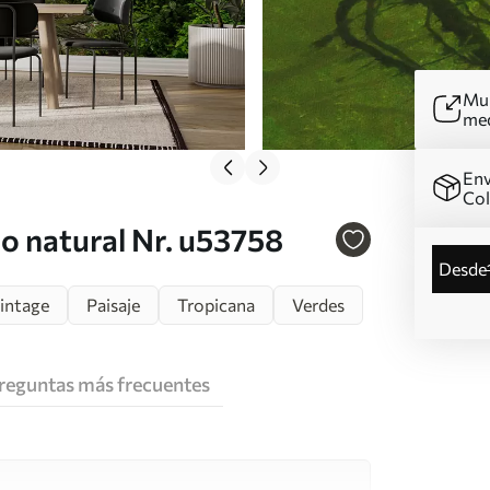
Mur
me
Env
Co
o natural Nr. u53758
desde
vintage
Paisaje
Tropicana
Verdes
reguntas más frecuentes