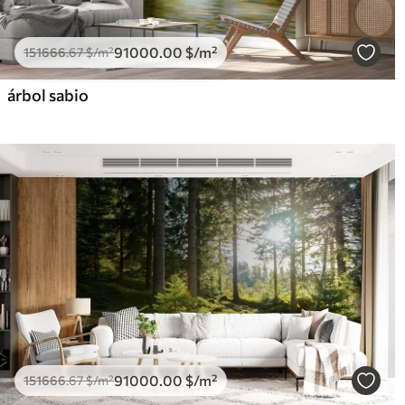
91000
.00
$
/m²
151666
.67
$
/m²
árbol sabio
91000
.00
$
/m²
151666
.67
$
/m²