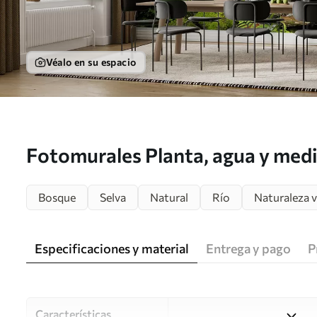
Véalo en su espacio
Fotomurales Planta, agua y medi
Bosque
Selva
Natural
Río
Naturaleza 
Especificaciones y material
Entrega y pago
P
Características