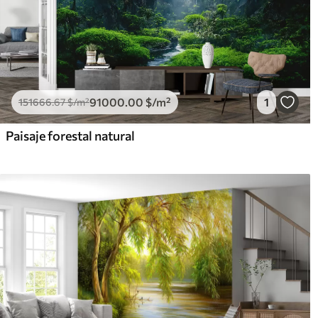
91000
.00
$
/m²
1
151666
.67
$
/m²
Paisaje forestal natural