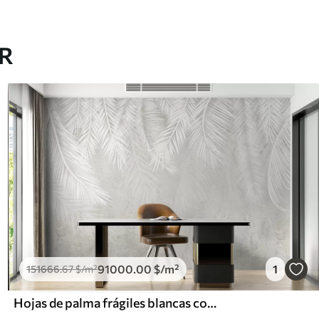
AR
91000
.00
$
/m²
1
151666
.67
$
/m²
Hojas de palma frágiles blancas con textura grunge