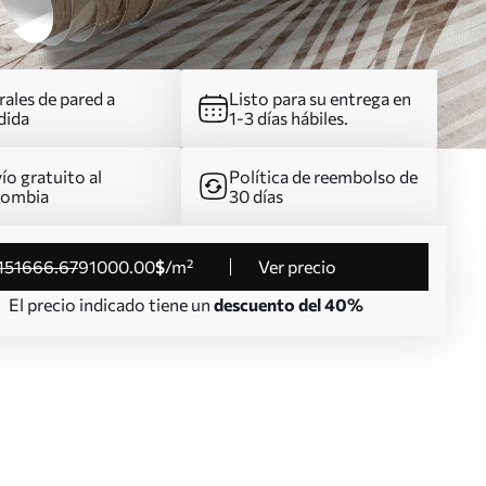
ales de pared a
Listo para su entrega en
dida
1-3 días hábiles.
ío gratuito al
Política de reembolso de
lombia
30 días
151666
.67
91000
.00
$
/m²
Ver precio
El precio indicado tiene un
descuento del 40%