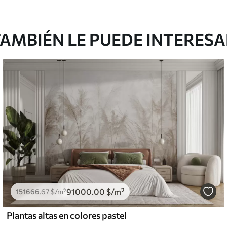
AMBIÉN LE PUEDE INTERES
91000
.00
$
/m²
151666
.67
$
/m²
Plantas altas en colores pastel