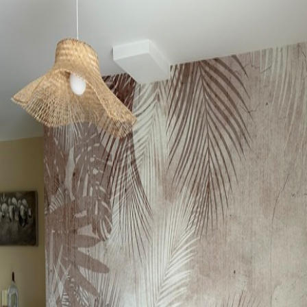
Producción
Impreso bajo pedido y entre
Adicionalmente
Disponible con recubrimient
Limpieza
Se puede limpiar suavemente
con recubrimiento de barniz
Método de aplicación
Hasta 360 cm de altura: apli
Más de 360 cm de altura: ap
Materiales disponibles
Estándar
Premium
151666
.67
181666
.67
91000
.00
$
/m²
109000
.00