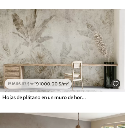
91000
.00
$
/m²
151666
.67
$
/m²
Hojas de plátano en un muro de hormigón