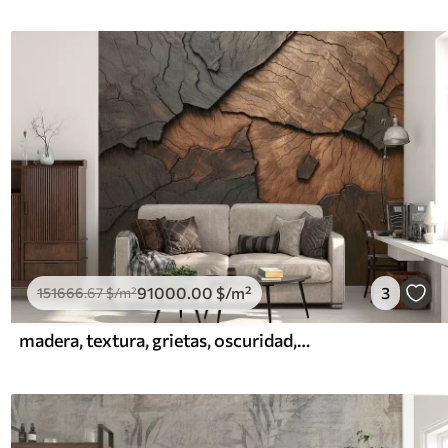
91000
.00
$
/m²
3
151666
.67
$
/m²
madera, textura, grietas, oscuridad, corteza, superficie