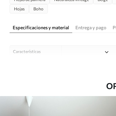
Hojas
Boho
Especificaciones y material
Entrega y pago
P
Características
Material
Elija entre tres materiales d
habitaciones y presupuestos
o durante el proceso de per
O
Autor
Estudio de diseño Uwalls
Número de artículo
u73583
Superficie
Semimate.