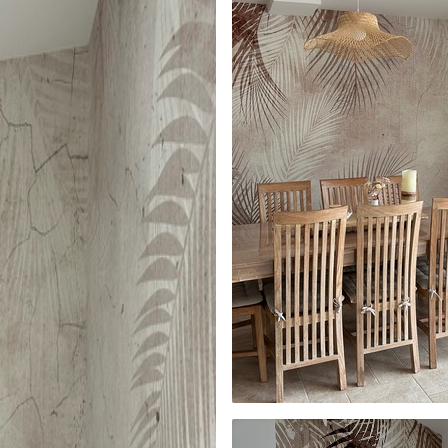
gado en rollos de hasta 50 cm de ancho.
o de barniz y/o adhesivo para empapelar.
 con una esponja suave. Los murales de pared
 pueden limpiarse con agua.
cación sin juntas.
licación con solapamiento.
Vinilo Premium
199833
.33
$
/m²
119900
.00
$
/m²