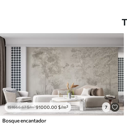
T
91000
.00
$
/m²
7
151666
.67
$
/m²
Bosque encantador