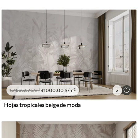
91000
.00
$
/m²
2
151666
.67
$
/m²
Hojas tropicales beige de moda