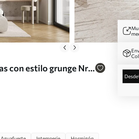
Mur
me
Env
Co
 con estilo grunge Nr.
desde
Aguafuerte
Intemperie
Hormigón