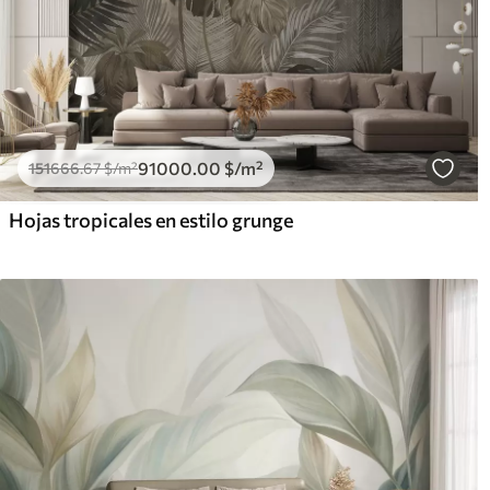
91000
.00
$
/m²
151666
.67
$
/m²
Hojas tropicales en estilo grunge