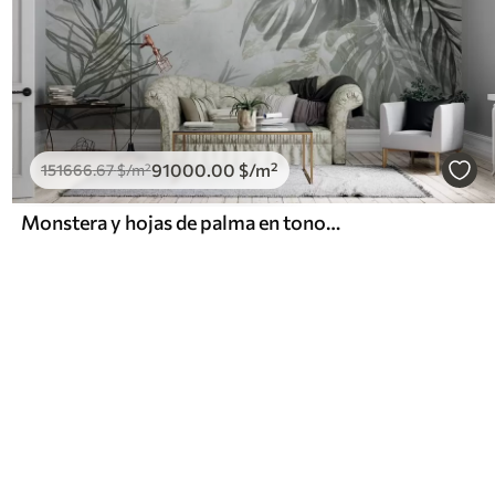
91000
.00
$
/m²
151666
.67
$
/m²
Monstera y hojas de palma en tonos de verde y gris, botánico, follaje tropical, plantas de la selva, fondo texturizado