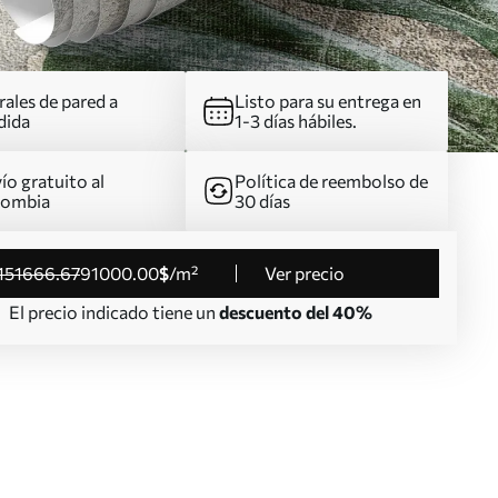
ales de pared a
Listo para su entrega en
dida
1-3 días hábiles.
ío gratuito al
Política de reembolso de
lombia
30 días
151666
.67
91000
.00
$
/m²
Ver precio
El precio indicado tiene un
descuento del 40%