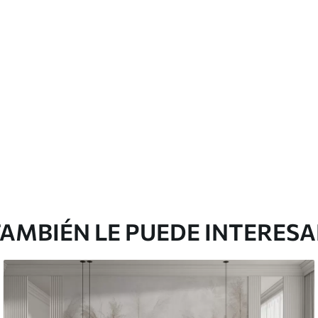
licación con solapamiento.
Vinilo Premium
199833
.33
$
/m²
119900
.00
$
/m²
AMBIÉN LE PUEDE INTERES