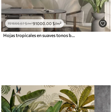
91000
.00
$
/m²
151666
.67
$
/m²
Hojas tropicales en suaves tonos beige y verde, con efecto acuarela y suaves transiciones de color