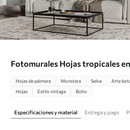
Fotomurales Hojas tropicales en
Nr. u93964
Hojas de palmera
Monstera
Selva
Arte bot
Hojas
Estilo vintage
Boho
Especificaciones y material
Entrega y pago
P