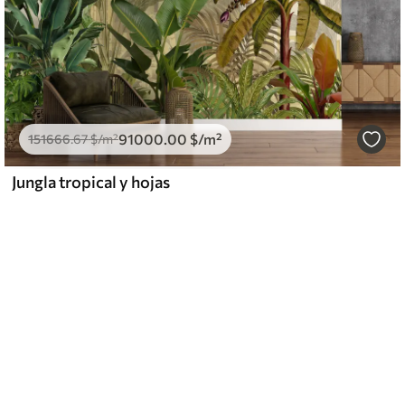
91000
.00
$
/m²
151666
.67
$
/m²
Jungla tropical y hojas