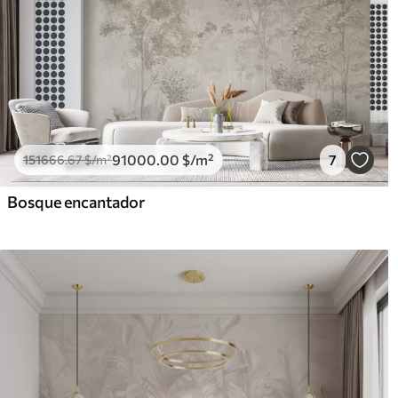
91000
.00
$
/m²
7
151666
.67
$
/m²
Bosque encantador