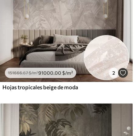
91000
.00
$
/m²
2
151666
.67
$
/m²
Hojas tropicales beige de moda