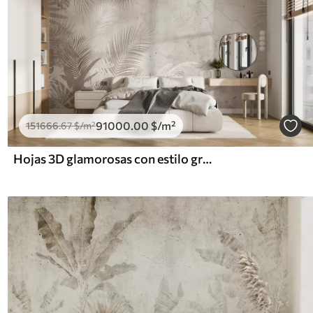
91000
.00
$
/m²
151666
.67
$
/m²
Hojas 3D glamorosas con estilo grunge