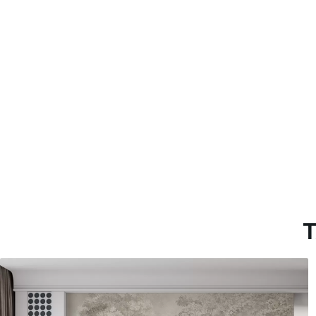
Más de 360 cm de altura: ap
Materiales disponibles
Estándar
Premium
151666
.67
181666
.67
91000
.00
$
/m²
109000
.00
T