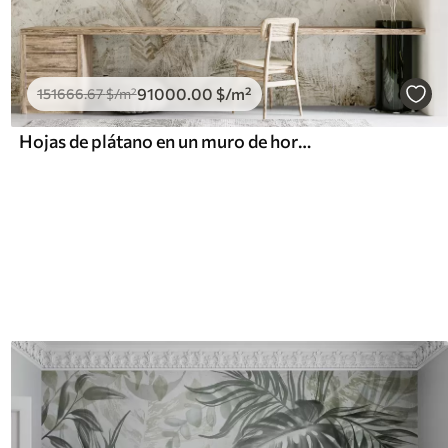
91000
.00
$
/m²
151666
.67
$
/m²
Hojas de plátano en un muro de hormigón