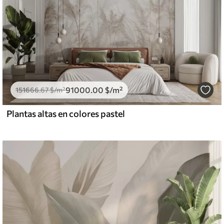
91000
.00
$
/m²
151666
.67
$
/m²
Plantas altas en colores pastel