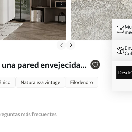
Mur
me
Env
Co
 una pared envejecida
desde
ánico
Naturaleza vintage
Filodendro
reguntas más frecuentes