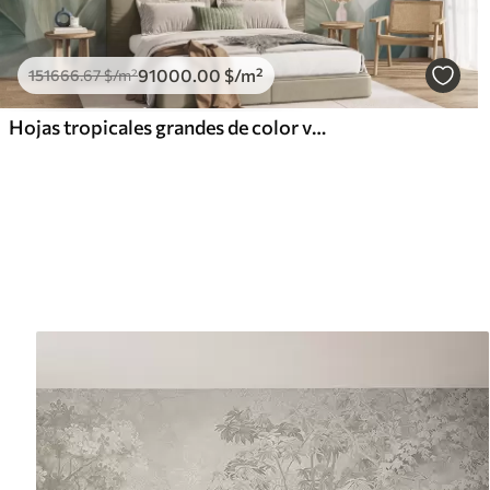
91000
.00
$
/m²
151666
.67
$
/m²
Hojas tropicales grandes de color verde pálido con tonos suaves y pasteles, obra de arte con textura