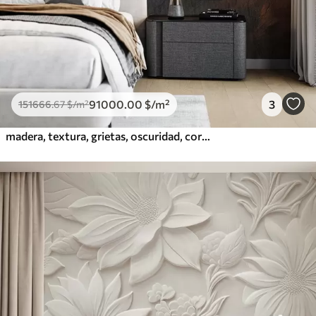
91000
.00
$
/m²
3
151666
.67
$
/m²
madera, textura, grietas, oscuridad, corteza, superficie