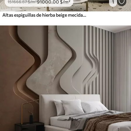
91000
.00
$
/m²
1
151666
.67
$
/m²
Altas espiguillas de hierba beige mecidas por el viento sobre un fondo suave y claro