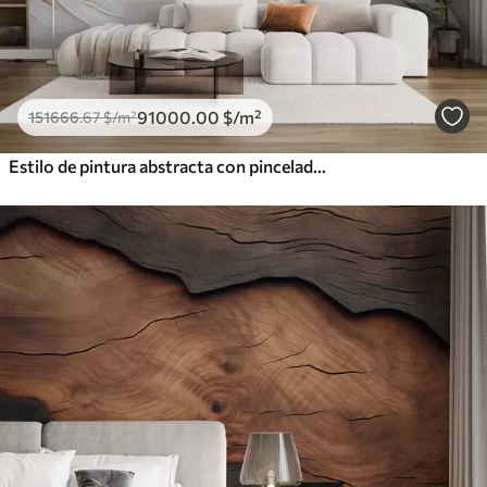
91000
.00
$
/m²
151666
.67
$
/m²
Estilo de pintura abstracta con pinceladas texturizadas en blanco, amarillo y gris sobre un fondo suave y claro