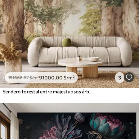
91000
.00
$
/m²
3
151666
.67
$
/m²
Sendero forestal entre majestuosos árboles en estilo acuarela