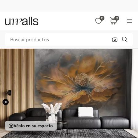
0
0
Véalo en su espacio