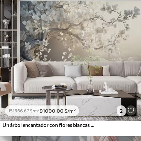
91000
.00
$
/m²
2
151666
.67
$
/m²
Un árbol encantador con flores blancas contra el fondo de nubes en un estilo interesante en delicados colores cálidos