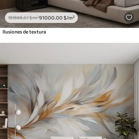
91000
.00
$
/m²
151666
.67
$
/m²
Ilusiones de textura