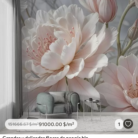
91000
.00
$
/m²
1
151666
.67
$
/m²
Grandes y delicadas flores de peonía blancas y rosas con pétalos suaves y esponjosos sobre un fondo gris difuminado