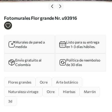
Fotomurales Flor grande Nr. u93916
Murales de pared a
Listo para su entrega
medida
en 1-3 días hábiles.
Envío gratuito al
Política de reembolso
Colombia
de 30 días
Flores grandes
Ocre
Arte botánico
Naturaleza vintage
Ocre
Hierbas
Marrón
3d