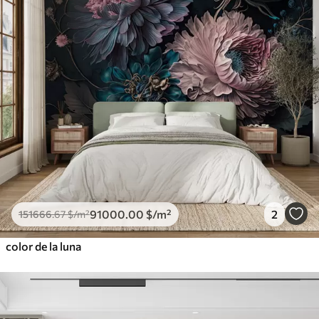
91000
.00
$
/m²
2
151666
.67
$
/m²
color de la luna