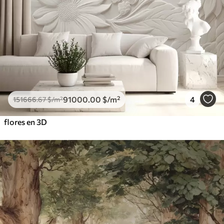
91000
.00
$
/m²
4
151666
.67
$
/m²
flores en 3D