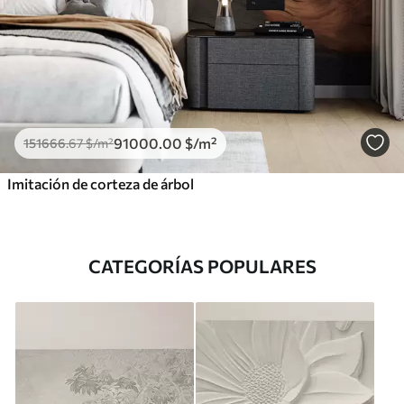
91000
.00
$
/m²
151666
.67
$
/m²
Imitación de corteza de árbol
CATEGORÍAS POPULARES