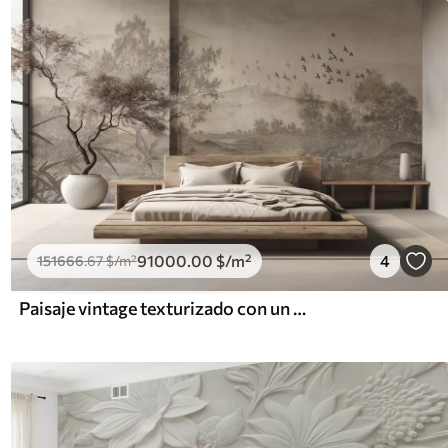
91000
.00
$
/m²
4
151666
.67
$
/m²
Paisaje vintage texturizado con un árbol cerca de un río y un cielo nublado, arte de la naturaleza en tonos sepia