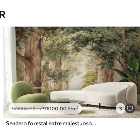
AR
91000
.00
$
/m²
3
151666
.67
$
/m²
Sendero forestal entre majestuosos árboles en estilo acuarela