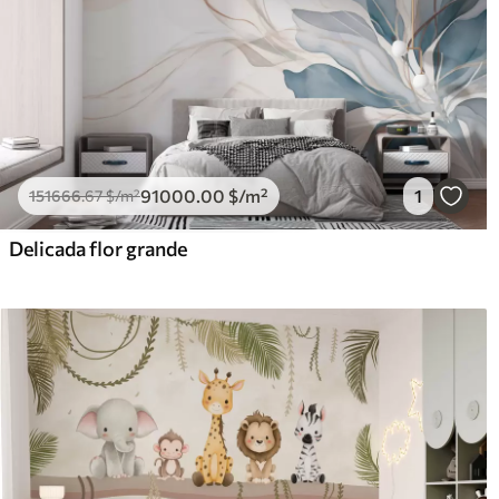
91000
.00
$
/m²
1
151666
.67
$
/m²
Delicada flor grande