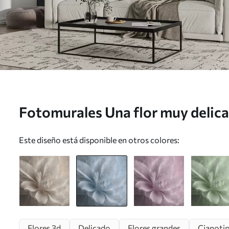
Fotomurales Una flor muy delica
u93944v1
Este diseño está disponible en otros colores:
Flores 3d
Delicado
Flores grandes
Cianotip