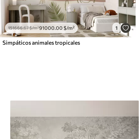
91000
.00
$
/m²
1
151666
.67
$
/m²
Simpáticos animales tropicales