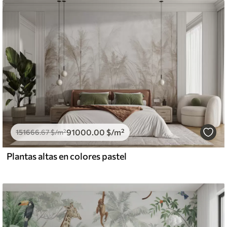
91000
.00
$
/m²
151666
.67
$
/m²
Plantas altas en colores pastel