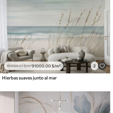
91000
.00
$
/m²
2
151666
.67
$
/m²
Hierbas suaves junto al mar