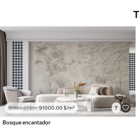
T
91000
.00
$
/m²
7
151666
.67
$
/m²
Bosque encantador