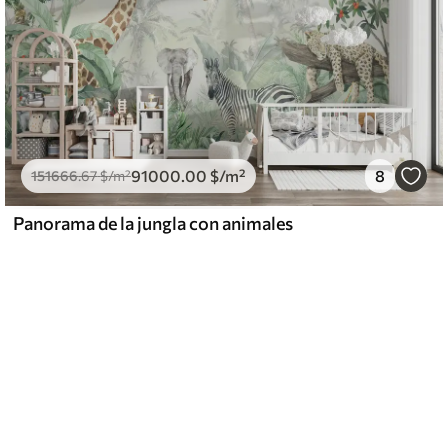
91000
.00
$
/m²
8
151666
.67
$
/m²
Panorama de la jungla con animales