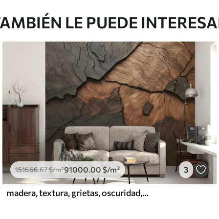
AMBIÉN LE PUEDE INTERES
91000
.00
$
/m²
3
151666
.67
$
/m²
madera, textura, grietas, oscuridad, corteza, superficie