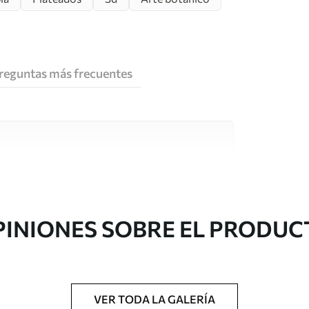
reguntas más frecuentes
e alta calidad, cada uno de ellos adecuado para
 diferentes. Más información a continuación
sonalización.
PINIONES SOBRE EL PRODUC
VER TODA LA GALERÍA
gado en rollos de hasta 50 cm de ancho.