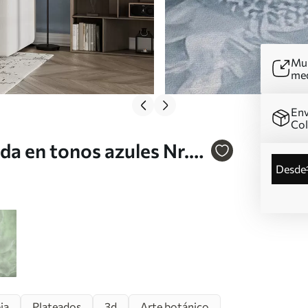
Mur
me
Env
Co
da en tonos azules Nr.
desde
ia
Plateados
3d
Arte botánico