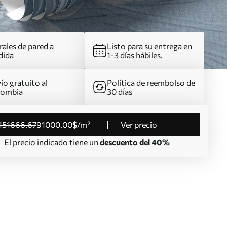
ales de pared a
Listo para su entrega en
dida
1-3 días hábiles.
ío gratuito al
Política de reembolso de
lombia
30 días
151666
.67
91000
.00
$
/m²
Ver precio
El precio indicado tiene un
descuento del 40%