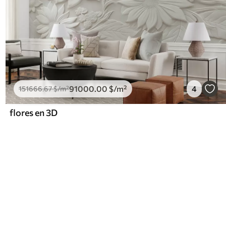
91000
.00
$
/m²
4
151666
.67
$
/m²
flores en 3D