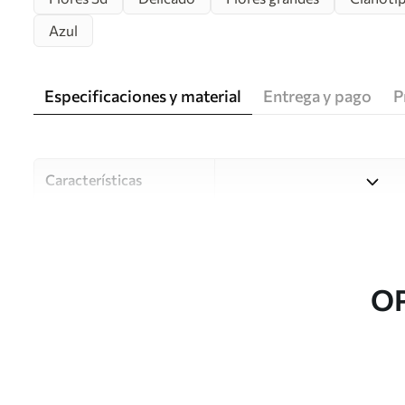
Azul
Especificaciones y material
Entrega y pago
P
Características
Material
Elija entre tres materiales d
habitaciones y presupuestos
o durante el proceso de per
O
Autor
Estudio de diseño Uwalls
Número de artículo
u93944v1
Producción
Impreso bajo pedido y entre