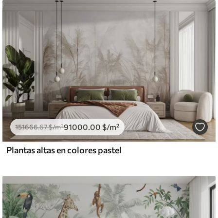
91000
.00
$
/m²
151666
.67
$
/m²
Plantas altas en colores pastel