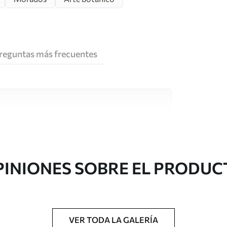
reguntas más frecuentes
e alta calidad, cada uno de ellos adecuado para
 diferentes. Más información a continuación
sonalización.
PINIONES SOBRE EL PRODUC
VER TODA LA GALERÍA
gado en rollos de hasta 50 cm de ancho.