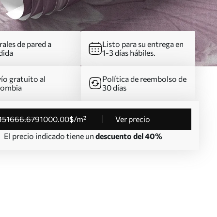
ales de pared a
Listo para su entrega en
dida
1-3 días hábiles.
ío gratuito al
Política de reembolso de
lombia
30 días
151666
.67
91000
.00
$
/m²
Ver precio
El precio indicado tiene un
descuento del 40%