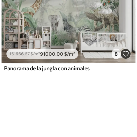
91000
.00
$
/m²
8
151666
.67
$
/m²
Panorama de la jungla con animales