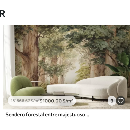
AR
91000
.00
$
/m²
3
151666
.67
$
/m²
Sendero forestal entre majestuosos árboles en estilo acuarela