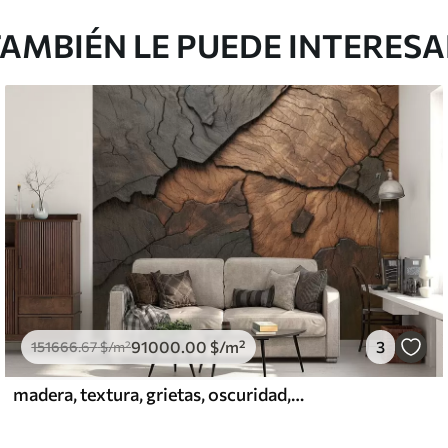
AMBIÉN LE PUEDE INTERES
91000
.00
$
/m²
3
151666
.67
$
/m²
madera, textura, grietas, oscuridad, corteza, superficie