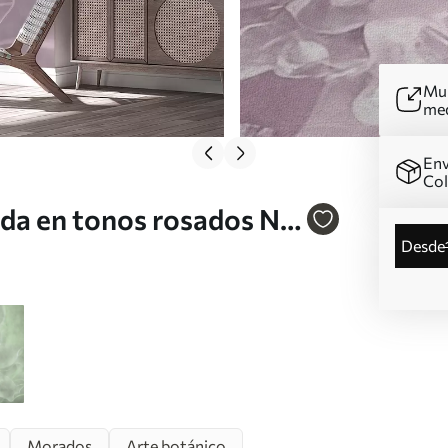
Mur
me
Env
Co
da en tonos rosados Nr.
desde
Morados
Arte botánico