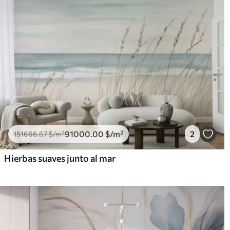
91000
.00
$
/m²
2
151666
.67
$
/m²
Hierbas suaves junto al mar