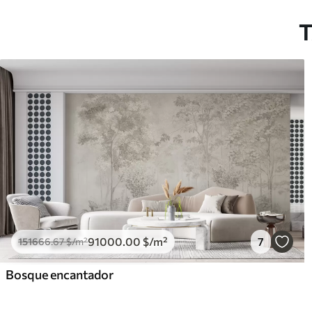
T
91000
.00
$
/m²
7
151666
.67
$
/m²
Bosque encantador