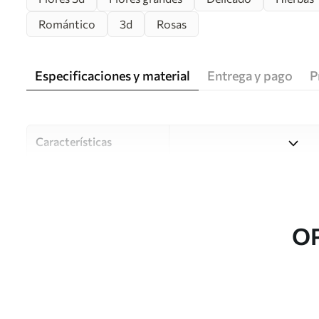
Romántico
3d
Rosas
Especificaciones y material
Entrega y pago
P
Características
Material
Elija entre tres materiales d
habitaciones y presupuestos
o durante el proceso de per
O
Autor
Estudio de diseño Uwalls
Número de artículo
u93944v2
Producción
Impreso bajo pedido y entre