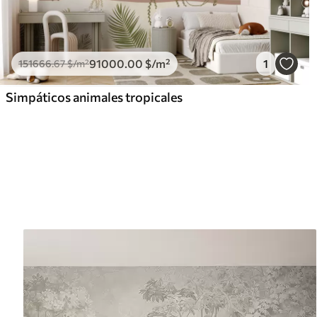
91000
.00
$
/m²
1
151666
.67
$
/m²
Simpáticos animales tropicales