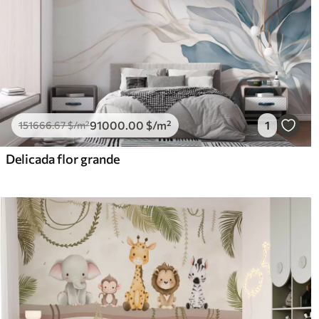
91000
.00
$
/m²
1
151666
.67
$
/m²
Delicada flor grande