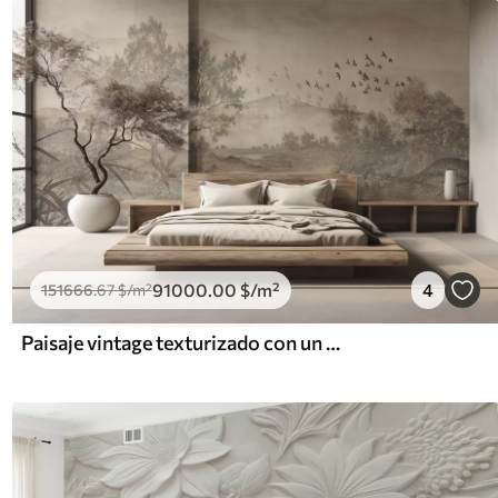
91000
.00
$
/m²
4
151666
.67
$
/m²
Paisaje vintage texturizado con un árbol cerca de un río y un cielo nublado, arte de la naturaleza en tonos sepia