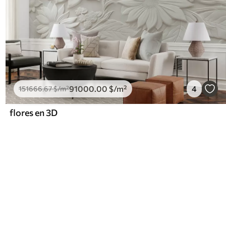
91000
.00
$
/m²
4
151666
.67
$
/m²
flores en 3D