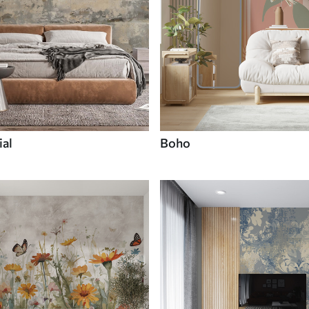
ial
Boho