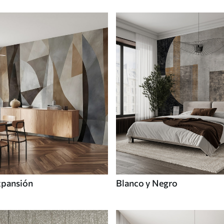
xpansión
Blanco y Negro