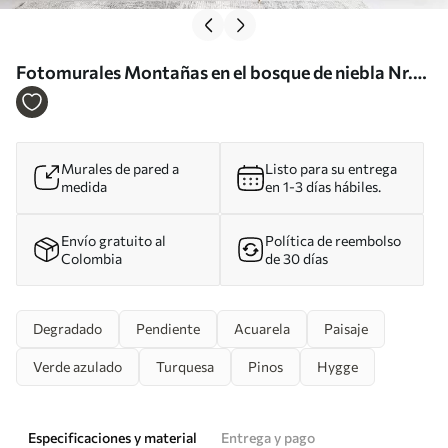
Fotomurales Montañas en el bosque de niebla Nr.
u95994
Murales de pared a
Listo para su entrega
medida
en 1-3 días hábiles.
Envío gratuito al
Política de reembolso
Colombia
de 30 días
Degradado
Pendiente
Acuarela
Paisaje
Verde azulado
Turquesa
Pinos
Hygge
Especificaciones y material
Entrega y pago