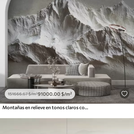
91000
.00
$
/m²
151666
.67
$
/m²
Montañas en relieve en tonos claros con textura