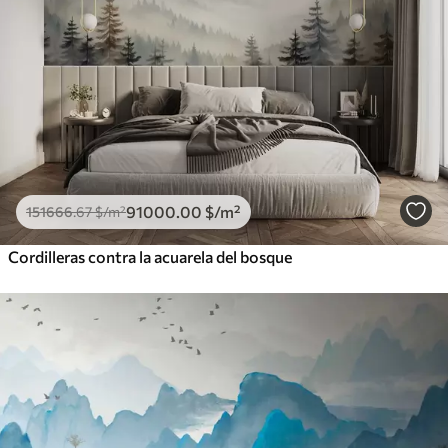
91000
.00
$
/m²
151666
.67
$
/m²
Cordilleras contra la acuarela del bosque