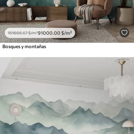
91000
.00
$
/m²
151666
.67
$
/m²
Bosques y montañas