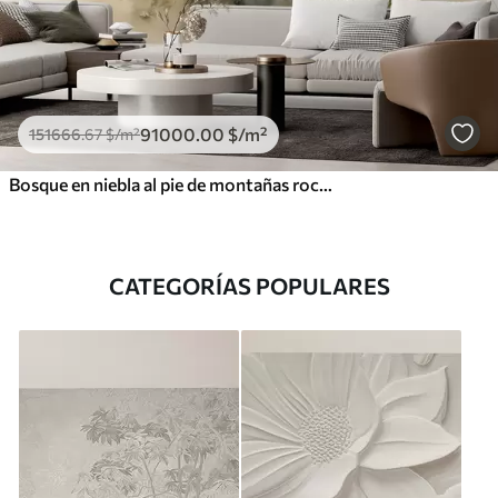
91000
.00
$
/m²
151666
.67
$
/m²
Bosque en niebla al pie de montañas rocosas de color beige ilustración acuarela
CATEGORÍAS POPULARES