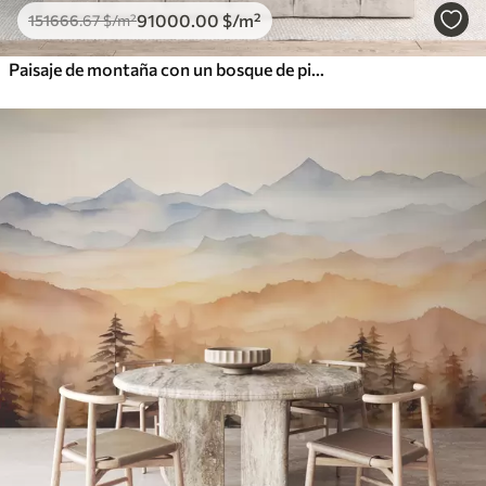
91000
.00
$
/m²
151666
.67
$
/m²
Paisaje de montaña con un bosque de pinos y montañas en capas durante el amanecer con niebla ligera acuarela imitación arte