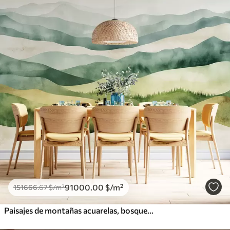
91000
.00
$
/m²
151666
.67
$
/m²
Paisajes de montañas acuarelas, bosques, colores verdes y beige naturales