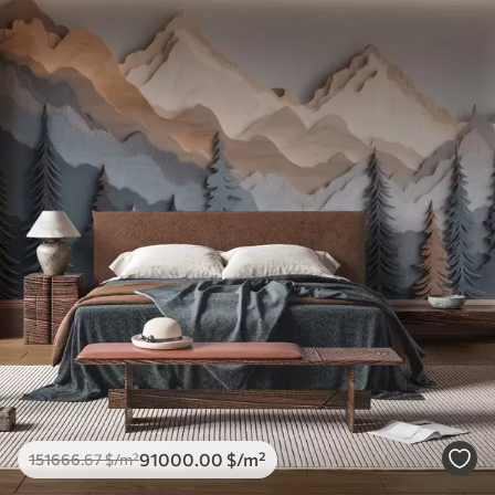
91000
.00
$
/m²
151666
.67
$
/m²