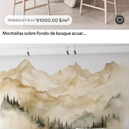
91000
.00
$
/m²
151666
.67
$
/m²
Montañas sobre fondo de bosque acuarela, color azul naranja