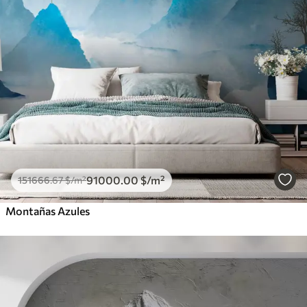
91000
.00
$
/m²
151666
.67
$
/m²
Montañas Azules