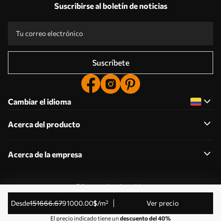
Suscribirse al boletín de noticias
Suscríbete
Cambiar el idioma
Acerca del producto
Acerca de la empresa
Editar permisos de cookies
© 2011-2026 Uwalls . Todos los derechos reservados.
desde
151666
.67
91000
.00
$
/m²
Ver precio
Gestionado por KLW Sp. z o.o. CIF: PL9223057591.
El precio indicado tiene un
descuento del 40%