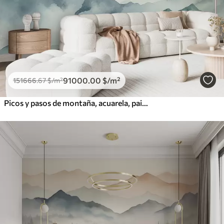
91000
.00
$
/m²
151666
.67
$
/m²
Picos y pasos de montaña, acuarela, paisaje, paisaje, azul, color gris