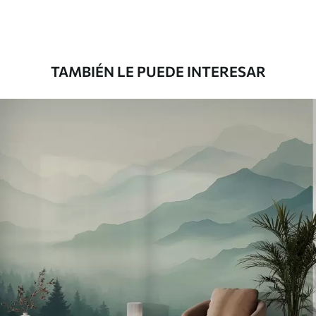
Premium
181666
.67
109000
.00
$
/m²
TAMBIÉN LE PUEDE INTERESAR
Vinilo Premium
199833
.33
119900
.00
$
/m²