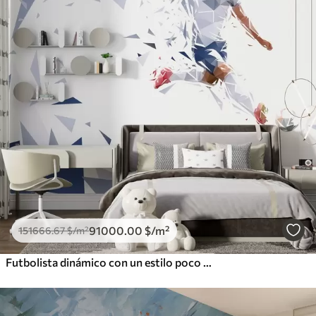
91000
.00
$
/m²
151666
.67
$
/m²
Futbolista dinámico con un estilo poco polvoriento, golpeando el balón