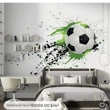
91000
.00
$
/m²
151666
.67
$
/m²