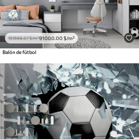
91000
.00
$
/m²
151666
.67
$
/m²
Balón de fútbol