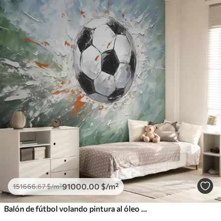
91000
.00
$
/m²
151666
.67
$
/m²
Balón de fútbol volando pintura al óleo arte abstracto