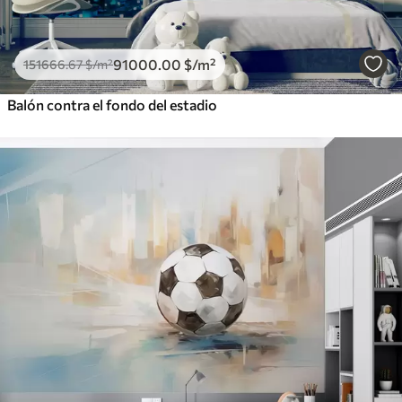
91000
.00
$
/m²
151666
.67
$
/m²
Balón contra el fondo del estadio