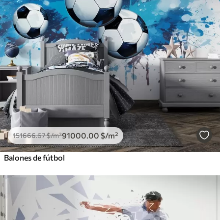
91000
.00
$
/m²
151666
.67
$
/m²
Balones de fútbol