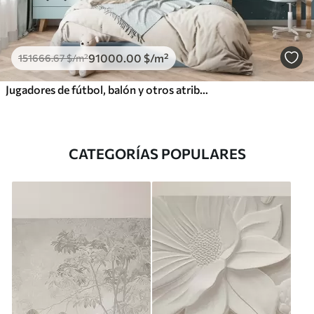
91000
.00
$
/m²
151666
.67
$
/m²
Jugadores de fútbol, balón y otros atributos futbolísticos en tonos azules
CATEGORÍAS POPULARES