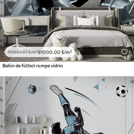
91000
.00
$
/m²
151666
.67
$
/m²
Balón de fútbol rompe vidrio