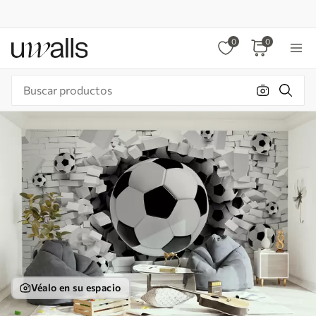
0
0
Véalo en su espacio