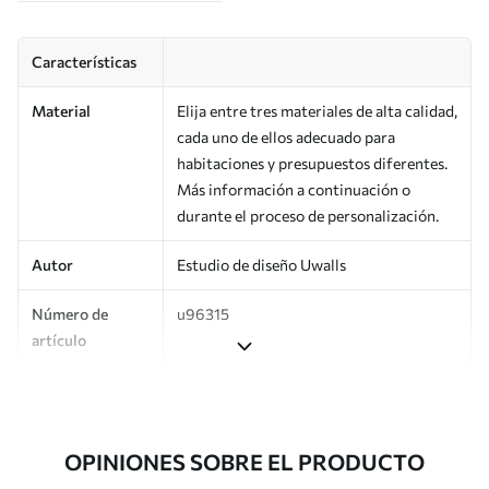
Características
Material
Elija entre tres materiales de alta calidad,
cada uno de ellos adecuado para
habitaciones y presupuestos diferentes.
Más información a continuación o
durante el proceso de personalización.
Autor
Estudio de diseño Uwalls
Número de
u96315
artículo
Producción
Impreso bajo pedido y entregado en
rollos de hasta 50 cm de ancho.
OPINIONES SOBRE EL PRODUCTO
Adicionalmente
Disponible con recubrimiento de barniz