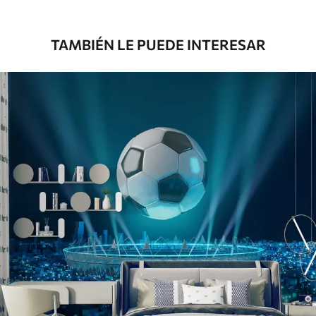
181666
.67
109000
.00
$
/m²
TAMBIÉN LE PUEDE INTERESAR
Vinilo Premium
199833
.33
119900
.00
$
/m²