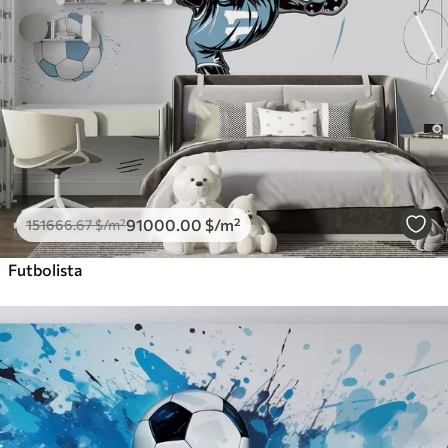
91000
.00
$
/m²
151666
.67
$
/m²
Futbolista