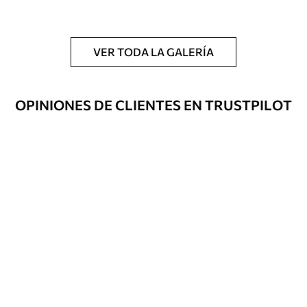
y/o adhesivo para empapelar.
Limpieza
Se puede limpiar suavemente con una
esponja suave. Los murales de pared con
VER TODA LA GALERÍA
recubrimiento de barniz pueden
limpiarse con agua.
OPINIONES DE CLIENTES EN TRUSTPILOT
Método de
Hasta 360 cm de altura: aplicación sin
aplicación
juntas.
Más de 360 cm de altura: aplicación con
solapamiento.
Materiales disponibles
Estándar
151666
.67
91000
.00
$
/m²
Premium