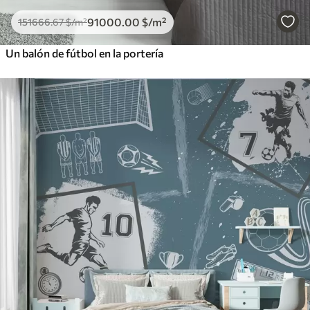
91000
.00
$
/m²
151666
.67
$
/m²
Un balón de fútbol en la portería