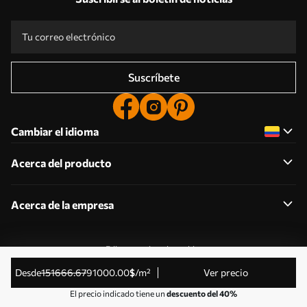
Suscríbete
Cambiar el idioma
Acerca del producto
Acerca de la empresa
Editar permisos de cookies
© 2011-2026 Uwalls . Todos los derechos reservados.
desde
151666
.67
91000
.00
$
/m²
Ver precio
Gestionado por KLW Sp. z o.o. CIF: PL9223057591.
El precio indicado tiene un
descuento del 40%