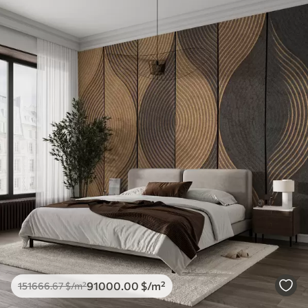
91000
.00
$
/m²
151666
.67
$
/m²