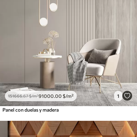
91000
.00
$
/m²
1
151666
.67
$
/m²
Panel con duelas y madera