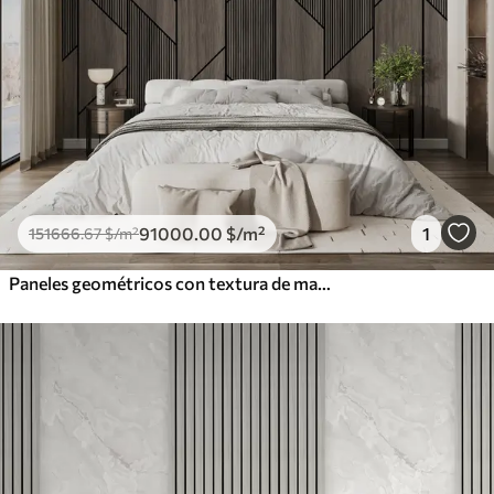
91000
.00
$
/m²
1
151666
.67
$
/m²
Paneles geométricos con textura de madera