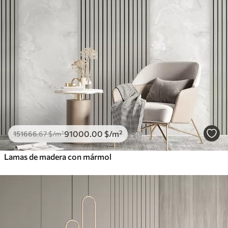
91000
.00
$
/m²
151666
.67
$
/m²
Lamas de madera con mármol