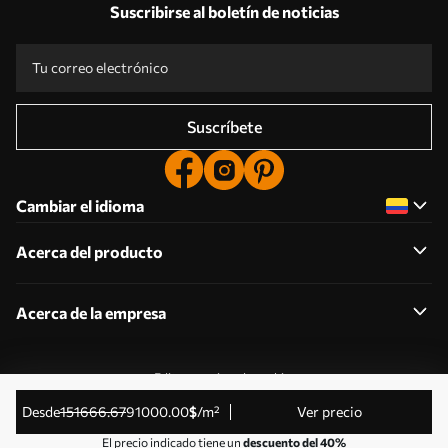
Suscribirse al boletín de noticias
Suscríbete
Cambiar el idioma
Acerca del producto
Acerca de la empresa
Editar permisos de cookies
© 2011-2026 Uwalls . Todos los derechos reservados.
desde
151666
.67
91000
.00
$
/m²
Ver precio
Gestionado por KLW Sp. z o.o. CIF: PL9223057591.
El precio indicado tiene un
descuento del 40%