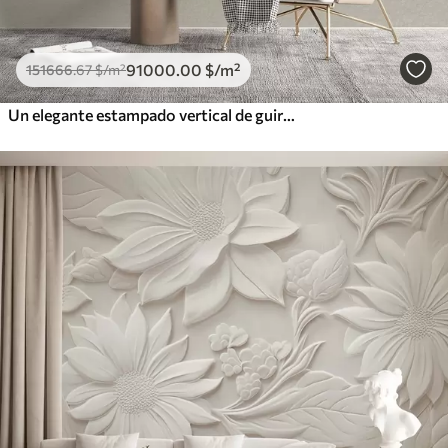
91000
.00
$
/m²
151666
.67
$
/m²
Un elegante estampado vertical de guirnaldas punteadas sobre un fondo de textura beige, que crea una sensación de profundidad y movimiento