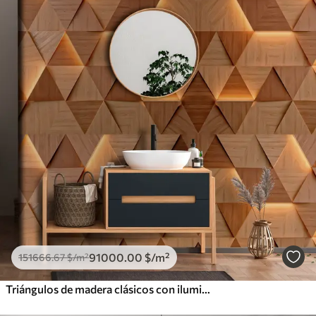
91000
.00
$
/m²
151666
.67
$
/m²
Triángulos de madera clásicos con iluminación 3D