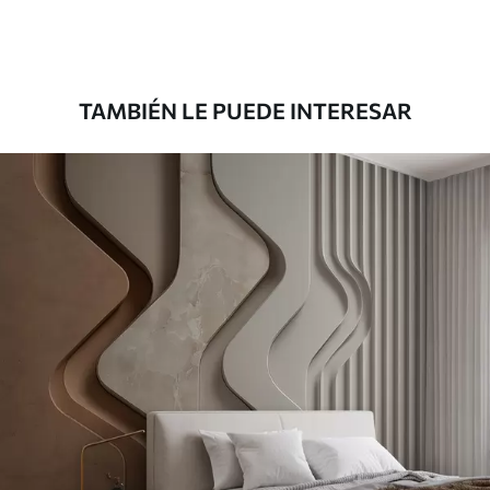
Premium
181666
.67
109000
.00
$
/m²
TAMBIÉN LE PUEDE INTERESAR
Vinilo Premium
199833
.33
119900
.00
$
/m²