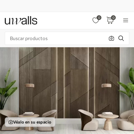
0
0
Véalo en su espacio