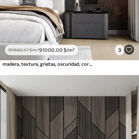
91000
.00
$
/m²
3
151666
.67
$
/m²
madera, textura, grietas, oscuridad, corteza, superficie