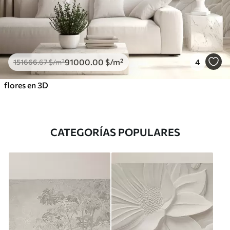
91000
.00
$
/m²
4
151666
.67
$
/m²
flores en 3D
CATEGORÍAS POPULARES