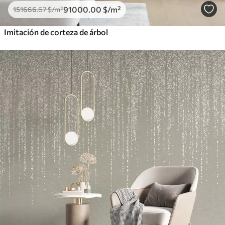
91000
.00
$
/m²
151666
.67
$
/m²
Imitación de corteza de árbol