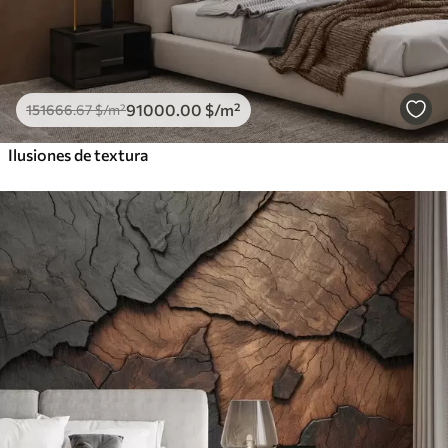
91000
.00
$
/m²
151666
.67
$
/m²
Ilusiones de textura