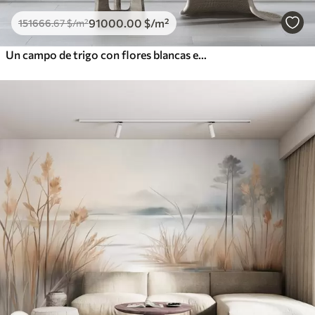
91000
.00
$
/m²
151666
.67
$
/m²
Un campo de trigo con flores blancas en primer plano, una playa y el océano al fondo, colores pastel neutros apagados