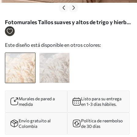
Fotomurales Tallos suaves y altos de trigo y hierba
bajo un cielo nublado Nr. w05735
Este diseño está disponible en otros colores:
Murales de pared a
Listo para su entrega
medida
en 1-3 días hábiles.
Envío gratuito al
Política de reembolso
Colombia
de 30 días