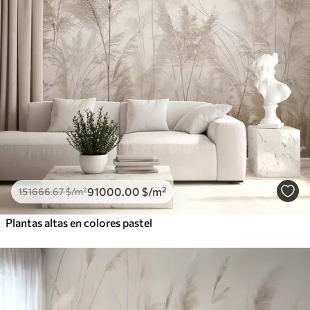
91000
.00
$
/m²
151666
.67
$
/m²
Plantas altas en colores pastel