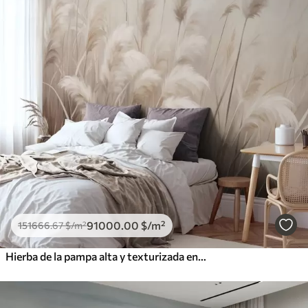
91000
.00
$
/m²
151666
.67
$
/m²
Hierba de la pampa alta y texturizada en tonos suaves, cálidos y neutros, con un fondo difuminado y claro.