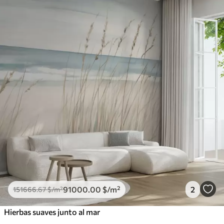
91000
.00
$
/m²
2
151666
.67
$
/m²
Hierbas suaves junto al mar