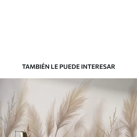
Materiales disponibles
Estándar
151666
.67
91000
.00
$
/m²
Premium
181666
.67
109000
.00
$
/m²
TAMBIÉN LE PUEDE INTERESAR
Vinilo Premium
199833
.33
119900
.00
$
/m²