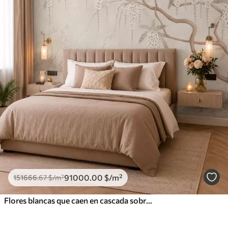
91000
.00
$
/m²
151666
.67
$
/m²
Flores blancas que caen en cascada sobre aguas tranquilas