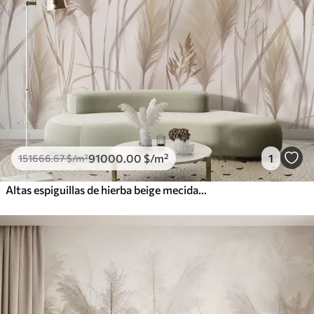
91000
.00
$
/m²
1
151666
.67
$
/m²
Altas espiguillas de hierba beige mecidas por el viento sobre un fondo suave y claro