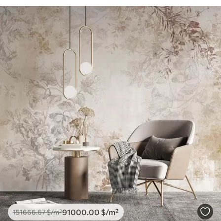
91000
.00
$
/m²
151666
.67
$
/m²