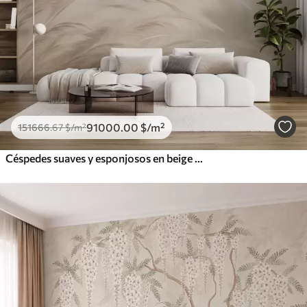
91000
.00
$
/m²
151666
.67
$
/m²
Céspedes suaves y esponjosos en beige y gris