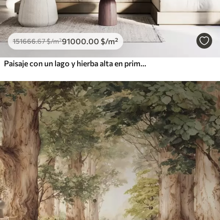
91000
.00
$
/m²
151666
.67
$
/m²
Paisaje con un lago y hierba alta en primer plano, montañas al fondo, colores suaves, textura