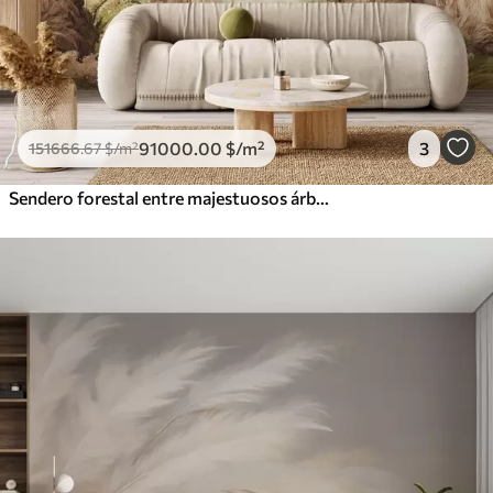
91000
.00
$
/m²
3
151666
.67
$
/m²
Sendero forestal entre majestuosos árboles en estilo acuarela