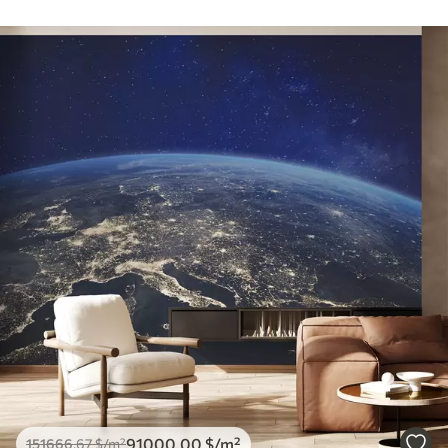
91000
.00
$
/m²
151666
.67
$
/m²