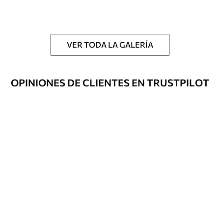
y/o adhesivo para empapelar.
Limpieza
Se puede limpiar suavemente con una
esponja suave. Los murales de pared con
VER TODA LA GALERÍA
recubrimiento de barniz pueden
limpiarse con agua.
OPINIONES DE CLIENTES EN TRUSTPILOT
Método de
Hasta 360 cm de altura: aplicación sin
aplicación
juntas.
Más de 360 cm de altura: aplicación con
solapamiento.
Materiales disponibles
Estándar
151666
.67
91000
.00
$
/m²