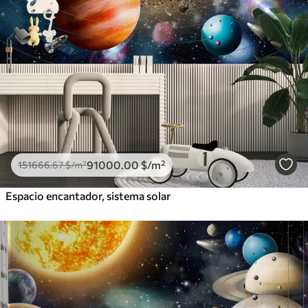
91000
.00
$
/m²
151666
.67
$
/m²
Espacio encantador, sistema solar