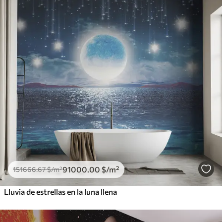
91000
.00
$
/m²
151666
.67
$
/m²
Lluvia de estrellas en la luna llena