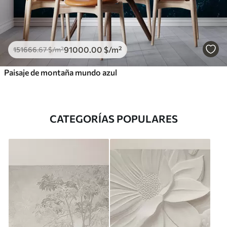
91000
.00
$
/m²
151666
.67
$
/m²
Paisaje de montaña mundo azul
CATEGORÍAS POPULARES