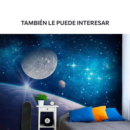
Premium
181666
.67
109000
.00
$
/m²
TAMBIÉN LE PUEDE INTERESAR
Vinilo Premium
199833
.33
119900
.00
$
/m²