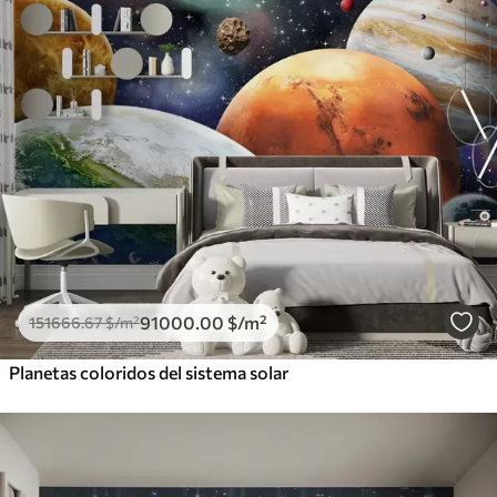
91000
.00
$
/m²
151666
.67
$
/m²
Planetas coloridos del sistema solar