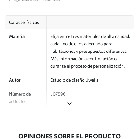
Características
Material
Elija entre tres materiales de alta calidad,
cada uno de ellos adecuado para
habitaciones y presupuestos diferentes.
Más información a continuación o
durante el proceso de personalización.
Autor
Estudio de diseño Uwalls
Número de
u07596
artículo
Producción
Impreso bajo pedido y entregado en
rollos de hasta 50 cm de ancho.
OPINIONES SOBRE EL PRODUCTO
Adicionalmente
Disponible con recubrimiento de barniz