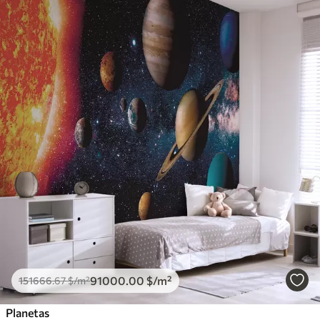
91000
.00
$
/m²
151666
.67
$
/m²
Planetas