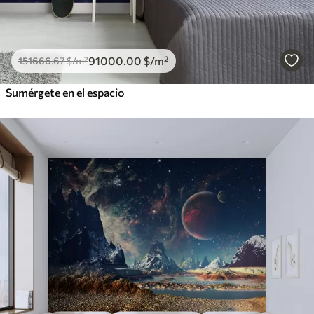
91000
.00
$
/m²
151666
.67
$
/m²
Sumérgete en el espacio