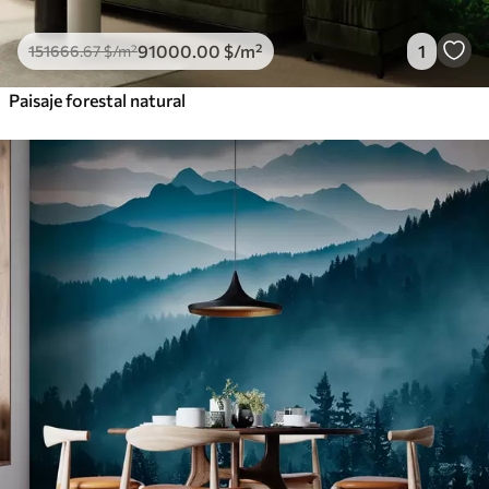
91000
.00
$
/m²
1
151666
.67
$
/m²
Paisaje forestal natural