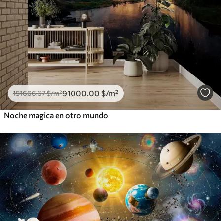
91000
.00
$
/m²
151666
.67
$
/m²
Noche magica en otro mundo