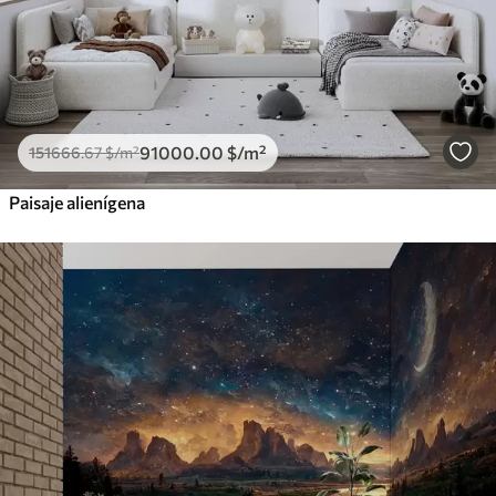
91000
.00
$
/m²
151666
.67
$
/m²
Paisaje alienígena