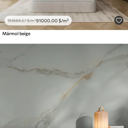
91000
.00
$
/m²
151666
.67
$
/m²
Mármol beige