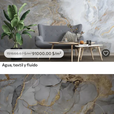
91000
.00
$
/m²
151666
.67
$
/m²
Agua, textil y fluido