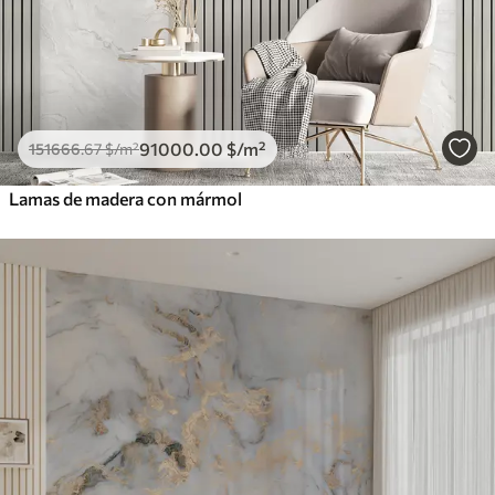
91000
.00
$
/m²
151666
.67
$
/m²
Lamas de madera con mármol