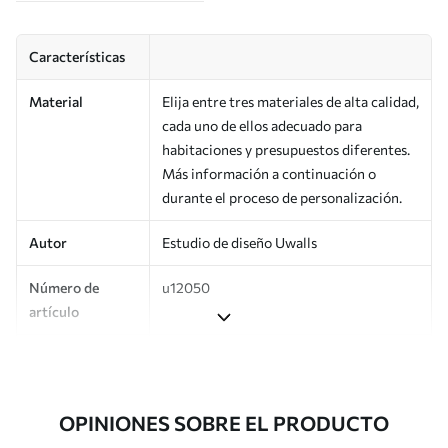
Características
Material
Elija entre tres materiales de alta calidad,
cada uno de ellos adecuado para
habitaciones y presupuestos diferentes.
Más información a continuación o
durante el proceso de personalización.
Autor
Estudio de diseño Uwalls
Número de
u12050
artículo
Superficie
Semimate.
Producción
Impreso bajo pedido y entregado en
OPINIONES SOBRE EL PRODUCTO
rollos de hasta 50 cm de ancho.