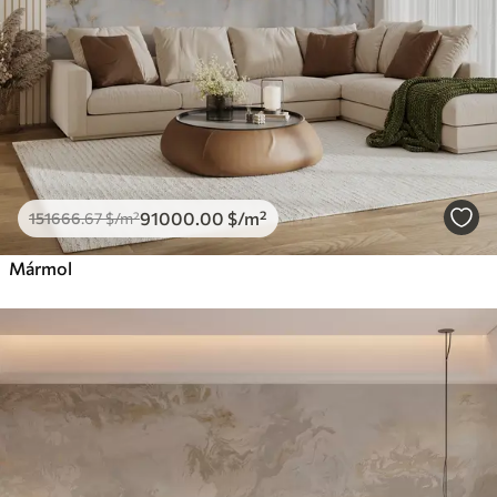
91000
.00
$
/m²
151666
.67
$
/m²
Mármol