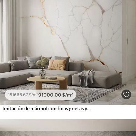
91000
.00
$
/m²
151666
.67
$
/m²
Imitación de mármol con finas grietas y vetas amarillas