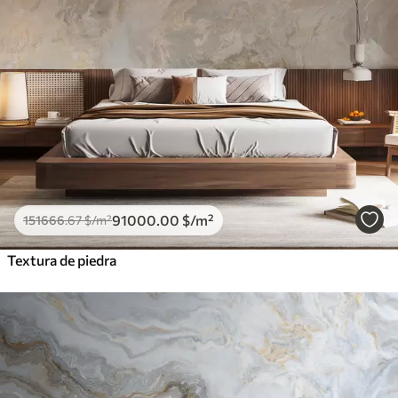
91000
.00
$
/m²
151666
.67
$
/m²
Textura de piedra