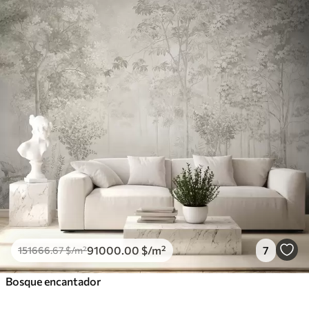
91000
.00
$
/m²
7
151666
.67
$
/m²
Bosque encantador