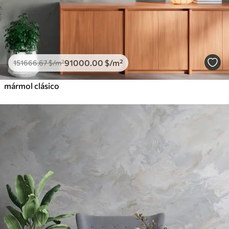
91000
.00
$
/m²
151666
.67
$
/m²
mármol clásico