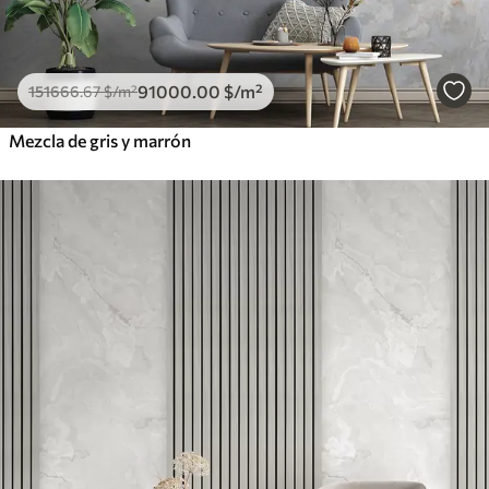
91000
.00
$
/m²
151666
.67
$
/m²
Mezcla de gris y marrón