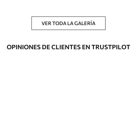
Adicionalmente
Disponible con recubrimiento de barniz
y/o adhesivo para empapelar.
VER TODA LA GALERÍA
Limpieza
Se puede limpiar suavemente con una
esponja suave. Los murales de pared con
recubrimiento de barniz pueden
OPINIONES DE CLIENTES EN TRUSTPILOT
limpiarse con agua.
Método de
Hasta 360 cm de altura: aplicación sin
aplicación
juntas.
Más de 360 cm de altura: aplicación con
solapamiento.
Materiales disponibles
Estándar
151666
.67
91000
.00
$
/m²