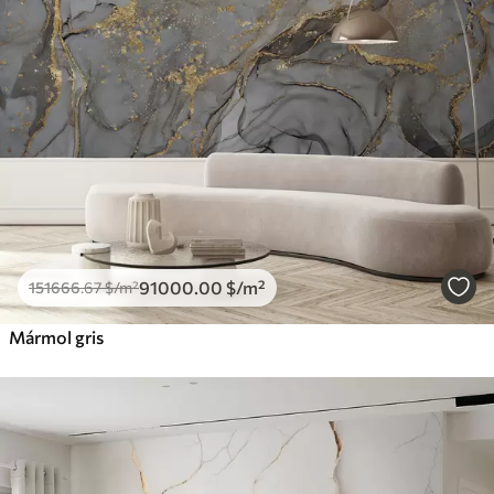
91000
.00
$
/m²
151666
.67
$
/m²
Mármol gris