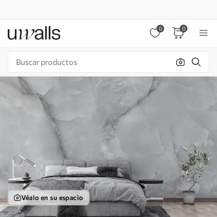
0
0
Véalo en su espacio