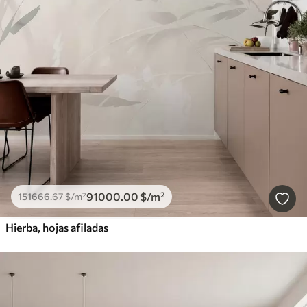
91000
.00
$
/m²
151666
.67
$
/m²
Hierba, hojas afiladas