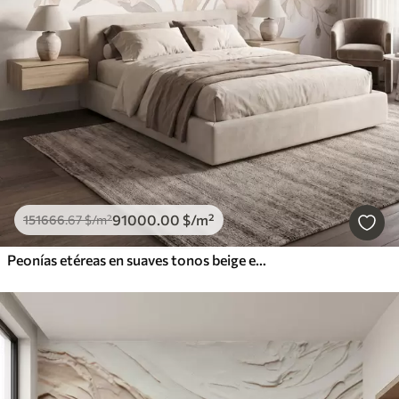
91000
.00
$
/m²
151666
.67
$
/m²
Peonías etéreas en suaves tonos beige empolvado