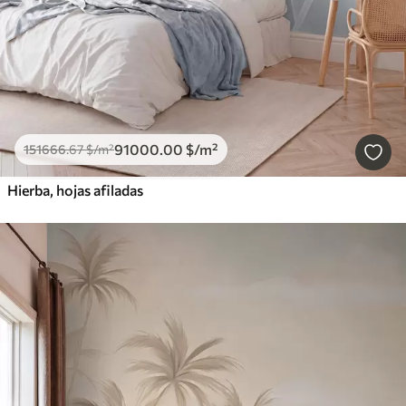
91000
.00
$
/m²
151666
.67
$
/m²
Hierba, hojas afiladas