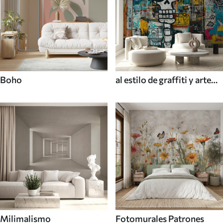
Boho
al estilo de graffiti y arte
callejero
Milimalismo
Fotomurales Patrones