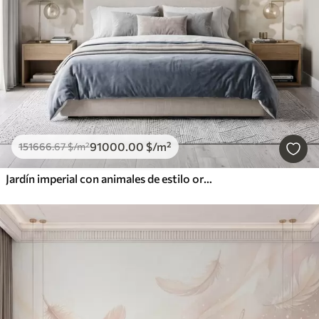
91000
.00
$
/m²
151666
.67
$
/m²
Jardín imperial con animales de estilo oriental: mono, leopardo, tigre, pavo real y garza