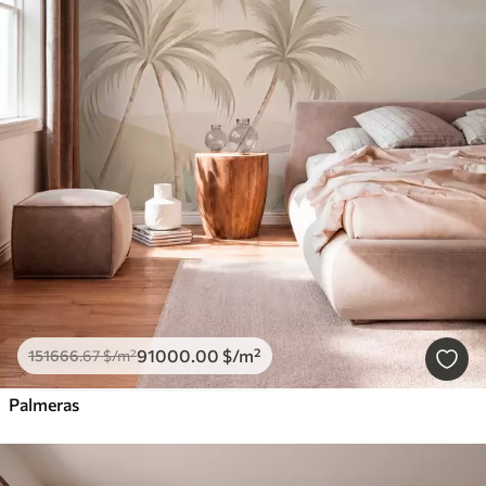
91000
.00
$
/m²
151666
.67
$
/m²
Palmeras