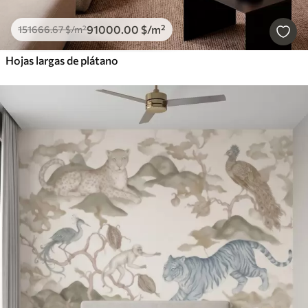
91000
.00
$
/m²
151666
.67
$
/m²
Hojas largas de plátano