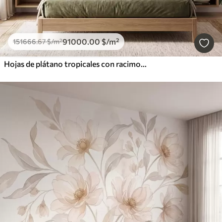
91000
.00
$
/m²
151666
.67
$
/m²
Hojas de plátano tropicales con racimos de bayas de café rojas, estilo acuarela