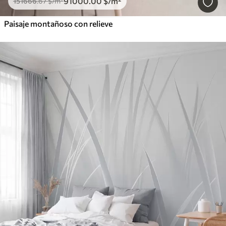
91000
.00
$
/m²
151666
.67
$
/m²
Paisaje montañoso con relieve