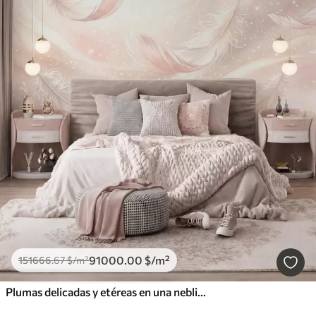
91000
.00
$
/m²
151666
.67
$
/m²
Plumas delicadas y etéreas en una neblina de color rosa melocotón con destellos