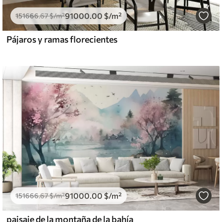
91000
.00
$
/m²
151666
.67
$
/m²
Pájaros y ramas florecientes
91000
.00
$
/m²
151666
.67
$
/m²
paisaje de la montaña de la bahía