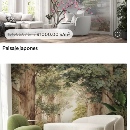
91000
.00
$
/m²
151666
.67
$
/m²
Paisaje japones