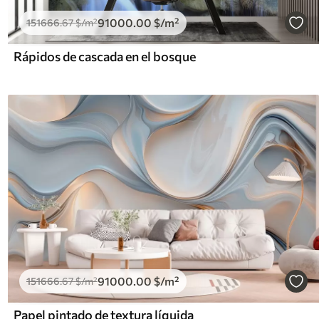
91000
.00
$
/m²
151666
.67
$
/m²
Rápidos de cascada en el bosque
91000
.00
$
/m²
151666
.67
$
/m²
Papel pintado de textura líquida