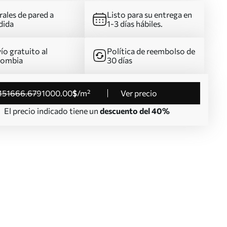
ales de pared a
Listo para su entrega en
dida
1-3 días hábiles.
ío gratuito al
Política de reembolso de
lombia
30 días
151666
.67
91000
.00
$
/m²
Ver precio
El precio indicado tiene un
descuento del 40%