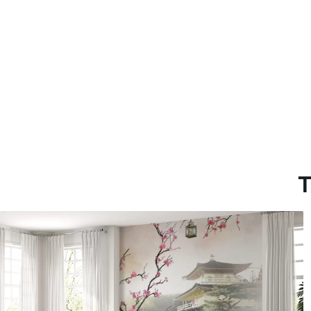
Materiales disponibles
Estándar
Premium
151666
.67
181666
.67
91000
.00
$
/m²
109000
.00
T