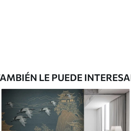
Vinilo Premium
199833
.33
$
/m²
119900
.00
$
/m²
AMBIÉN LE PUEDE INTERES