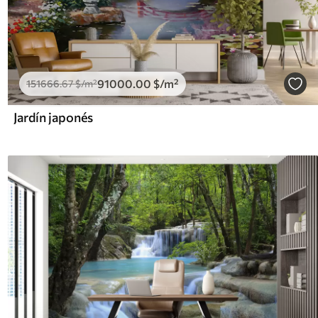
91000
.00
$
/m²
151666
.67
$
/m²
Jardín japonés