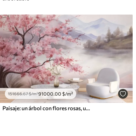
91000
.00
$
/m²
151666
.67
$
/m²
Paisaje: un árbol con flores rosas, un lago y montañas envueltas en niebla al fondo