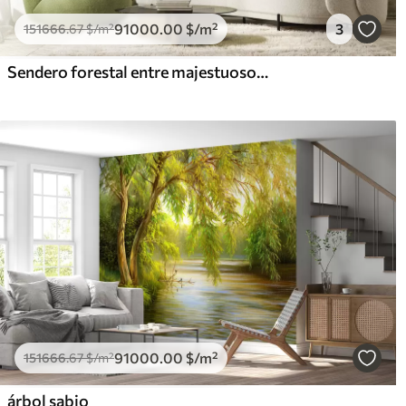
91000
.00
$
/m²
3
151666
.67
$
/m²
Sendero forestal entre majestuosos árboles en estilo acuarela
91000
.00
$
/m²
151666
.67
$
/m²
árbol sabio