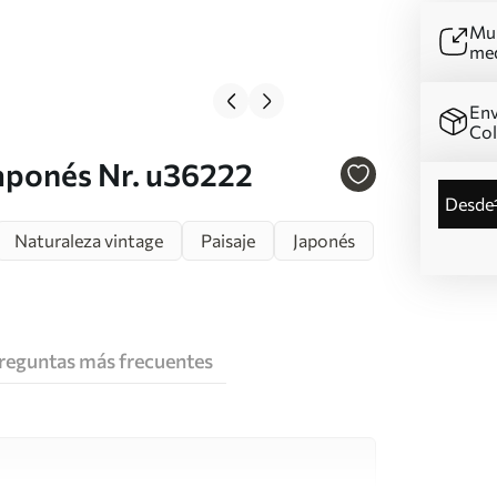
Mur
me
Env
Co
japonés Nr. u36222
desde
Naturaleza vintage
Paisaje
Japonés
reguntas más frecuentes