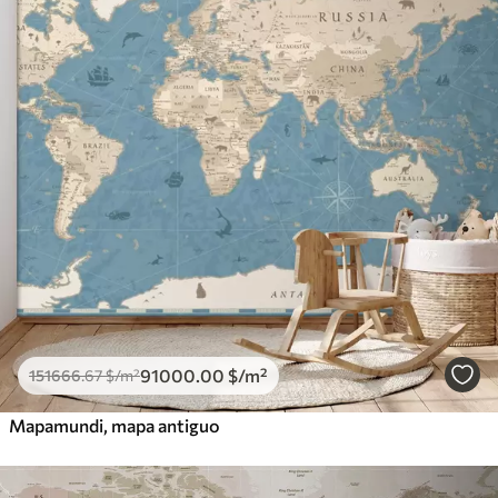
91000
.00
$
/m²
151666
.67
$
/m²
Mapamundi, mapa antiguo