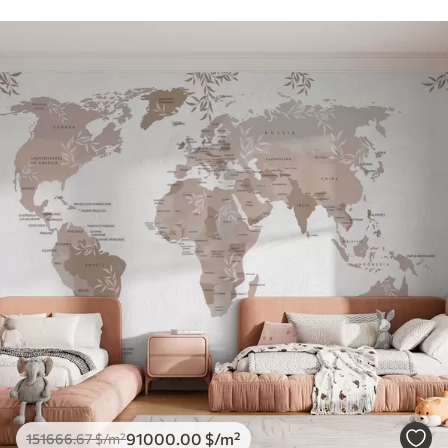
91000
.00
$
/m²
151666
.67
$
/m²