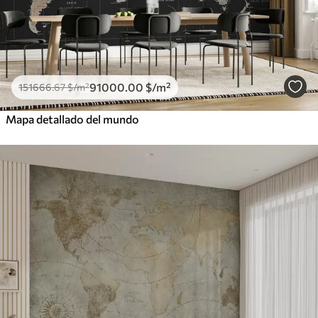
91000
.00
$
/m²
151666
.67
$
/m²
Mapa detallado del mundo