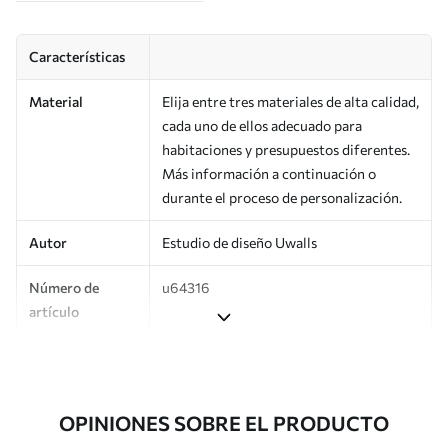
Características
Material
Elija entre tres materiales de alta calidad,
cada uno de ellos adecuado para
habitaciones y presupuestos diferentes.
Más información a continuación o
durante el proceso de personalización.
Autor
Estudio de diseño Uwalls
Número de
u64316
artículo
Producción
Impreso bajo pedido y entregado en
rollos de hasta 50 cm de ancho.
OPINIONES SOBRE EL PRODUCTO
Adicionalmente
Disponible con recubrimiento de barniz