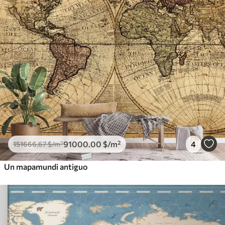
91000
.00
$
/m²
4
151666
.67
$
/m²
Un mapamundi antiguo