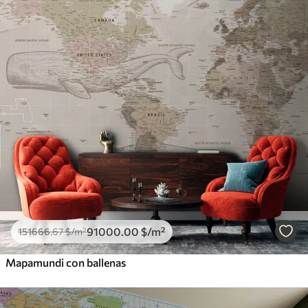
91000
.00
$
/m²
151666
.67
$
/m²
Mapamundi con ballenas