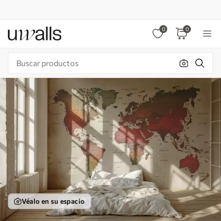
0
0
Véalo en su espacio