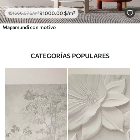
91000
.00
$
/m²
151666
.67
$
/m²
Mapamundi con motivo
CATEGORÍAS POPULARES