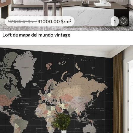
91000
.00
$
/m²
1
151666
.67
$
/m²
Loft de mapa del mundo vintage