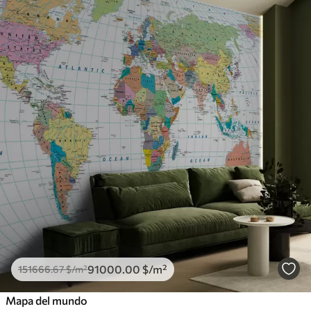
91000
.00
$
/m²
151666
.67
$
/m²
Mapa del mundo