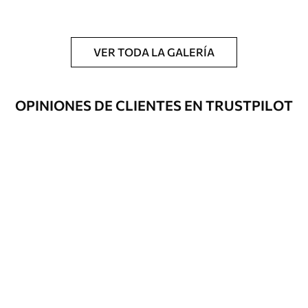
y/o adhesivo para empapelar.
Limpieza
Se puede limpiar suavemente con una
esponja suave. Los murales de pared con
VER TODA LA GALERÍA
recubrimiento de barniz pueden
limpiarse con agua.
OPINIONES DE CLIENTES EN TRUSTPILOT
Método de
Hasta 360 cm de altura: aplicación sin
aplicación
juntas.
Más de 360 cm de altura: aplicación con
solapamiento.
Materiales disponibles
Estándar
151666
.67
91000
.00
$
/m²
Premium