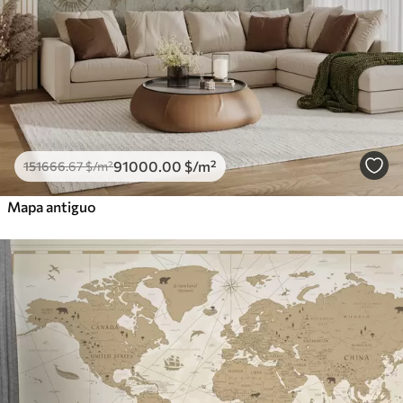
91000
.00
$
/m²
151666
.67
$
/m²
Mapa antiguo