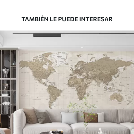
181666
.67
109000
.00
$
/m²
TAMBIÉN LE PUEDE INTERESAR
Vinilo Premium
199833
.33
119900
.00
$
/m²