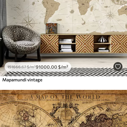
91000
.00
$
/m²
151666
.67
$
/m²
Mapamundi vintage