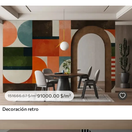
91000
.00
$
/m²
151666
.67
$
/m²
Decoración retro