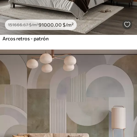
91000
.00
$
/m²
151666
.67
$
/m²
Arcos retros - patrón