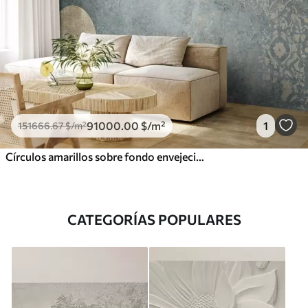
91000
.00
$
/m²
1
151666
.67
$
/m²
Círculos amarillos sobre fondo envejecido
CATEGORÍAS POPULARES