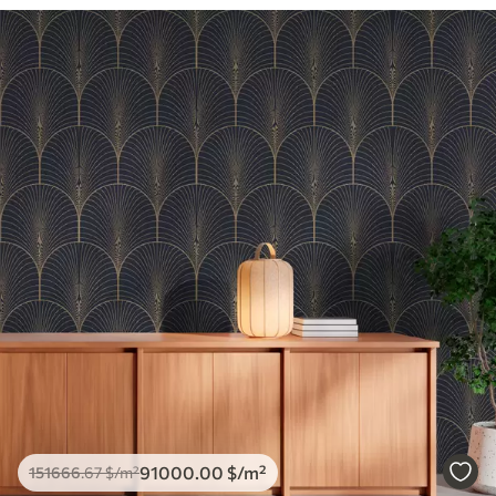
91000
.00
$
/m²
151666
.67
$
/m²