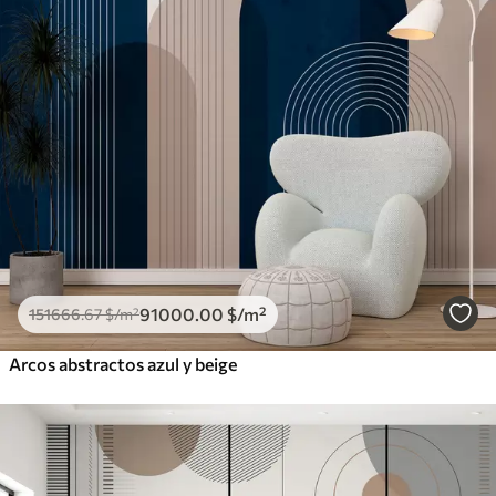
91000
.00
$
/m²
151666
.67
$
/m²
Arcos abstractos azul y beige