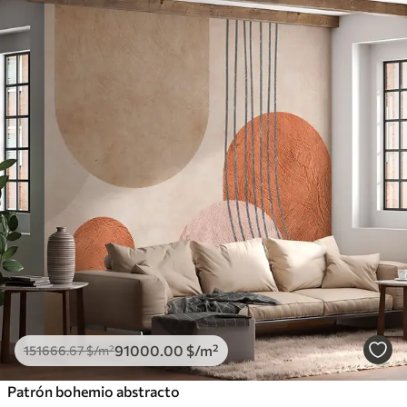
91000
.00
$
/m²
151666
.67
$
/m²
Patrón bohemio abstracto