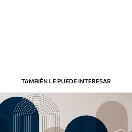
Materiales disponibles
Estándar
151666
.67
91000
.00
$
/m²
Premium
181666
.67
109000
.00
$
/m²
TAMBIÉN LE PUEDE INTERESAR
Vinilo Premium
199833
.33
119900
.00
$
/m²