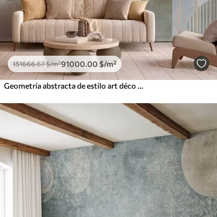
91000
.00
$
/m²
151666
.67
$
/m²
Geometría abstracta de estilo art déco con efecto retro