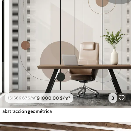
91000
.00
$
/m²
3
151666
.67
$
/m²
abstracción geométrica