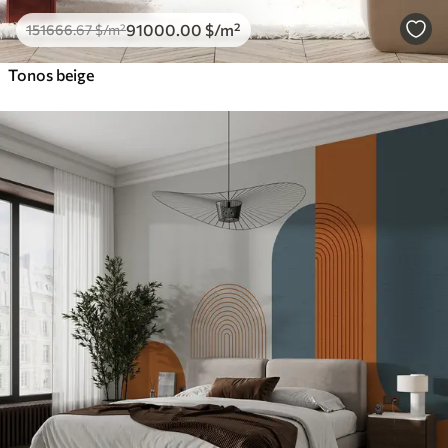
91000
.00
$
/m²
151666
.67
$
/m²
Tonos beige