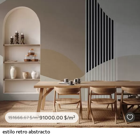
91000
.00
$
/m²
151666
.67
$
/m²
estilo retro abstracto