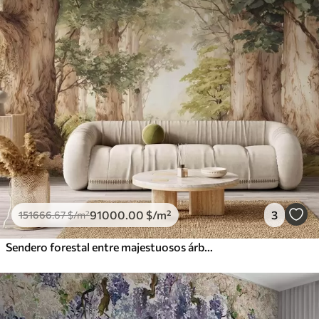
91000
.00
$
/m²
3
151666
.67
$
/m²
Sendero forestal entre majestuosos árboles en estilo acuarela