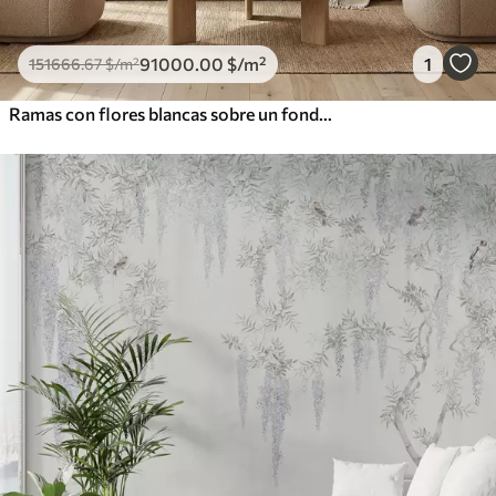
91000
.00
$
/m²
1
151666
.67
$
/m²
Ramas con flores blancas sobre un fondo beige suave.