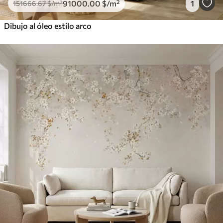
91000
.00
$
/m²
1
151666
.67
$
/m²
Dibujo al óleo estilo arco