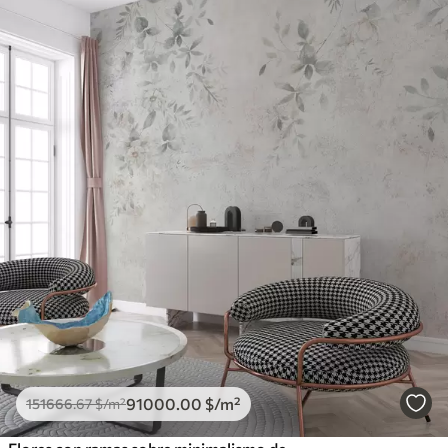
91000
.00
$
/m²
151666
.67
$
/m²