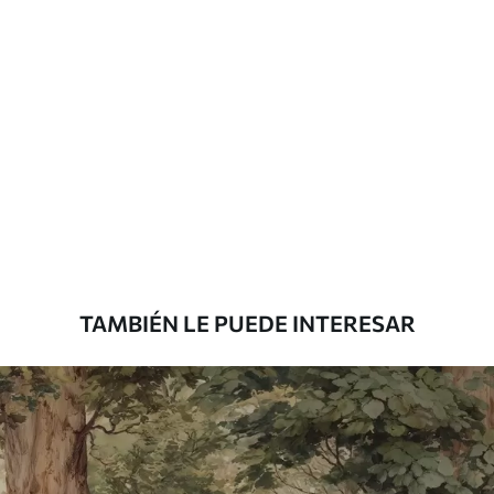
solapamiento.
Materiales disponibles
Estándar
151666
.67
91000
.00
$
/m²
Premium
181666
.67
109000
.00
$
/m²
TAMBIÉN LE PUEDE INTERESAR
Vinilo Premium
199833
.33
119900
.00
$
/m²