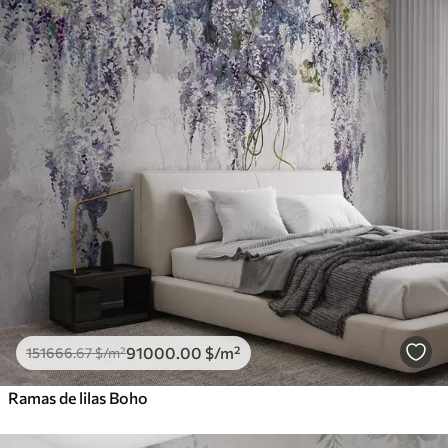
91000
.00
$
/m²
151666
.67
$
/m²
Ramas de lilas Boho