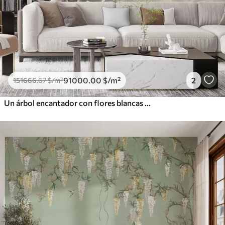
91000
.00
$
/m²
2
151666
.67
$
/m²
Un árbol encantador con flores blancas contra el fondo de nubes en un estilo interesante en delicados colores cálidos