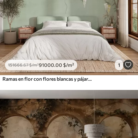
91000
.00
$
/m²
1
151666
.67
$
/m²
Ramas en flor con flores blancas y pájaros sobre un fondo verde