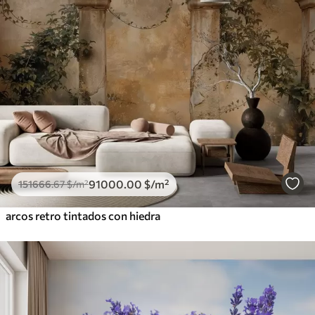
91000
.00
$
/m²
151666
.67
$
/m²
arcos retro tintados con hiedra