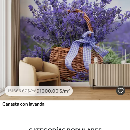
91000
.00
$
/m²
151666
.67
$
/m²
Canasta con lavanda