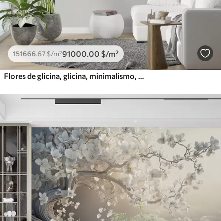
91000
.00
$
/m²
151666
.67
$
/m²
Flores de glicina, glicina, minimalismo, monocromo, loft y estilo japonés