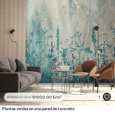
91000
.00
$
/m²
1
151666
.67
$
/m²
Plantas verdes en una pared de concreto