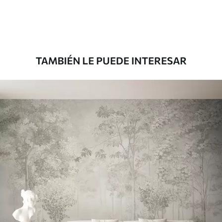
Premium
181666
.67
109000
.00
$
/m²
TAMBIÉN LE PUEDE INTERESAR
Vinilo Premium
199833
.33
119900
.00
$
/m²