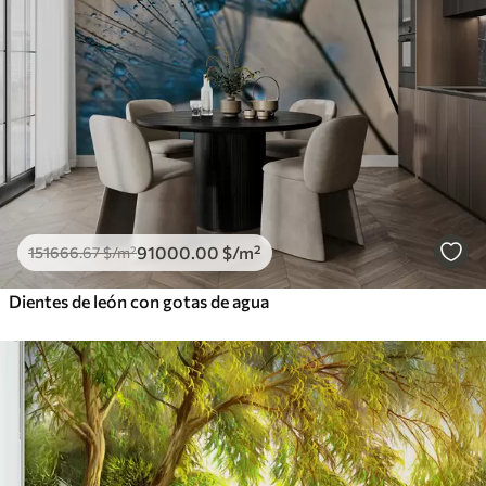
91000
.00
$
/m²
151666
.67
$
/m²
Dientes de león con gotas de agua