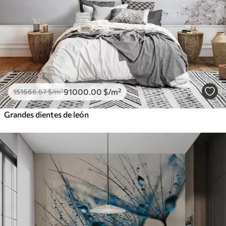
91000
.00
$
/m²
151666
.67
$
/m²
Grandes dientes de león