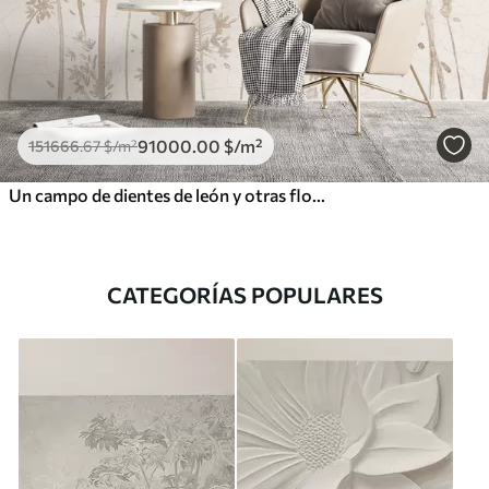
91000
.00
$
/m²
151666
.67
$
/m²
Un campo de dientes de león y otras flores silvestres sobre un fondo suave y brumoso
CATEGORÍAS POPULARES