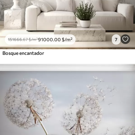
91000
.00
$
/m²
7
151666
.67
$
/m²
Bosque encantador