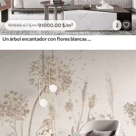
91000
.00
$
/m²
2
151666
.67
$
/m²
Un árbol encantador con flores blancas contra el fondo de nubes en un estilo interesante en delicados colores cálidos