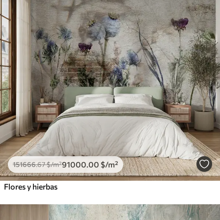
91000
.00
$
/m²
151666
.67
$
/m²
Flores y hierbas