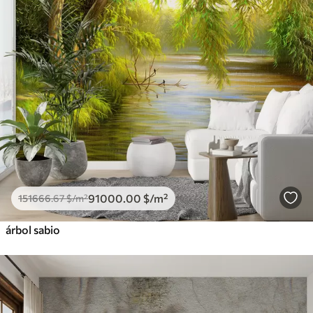
91000
.00
$
/m²
151666
.67
$
/m²
árbol sabio