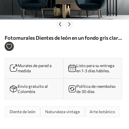
Fotomurales Dientes de león en un fondo gris claro
Nr. u93968
Murales de pared a
Listo para su entrega
medida
en 1-3 días hábiles.
Envío gratuito al
Política de reembolso
Colombia
de 30 días
Diente de león
Naturaleza vintage
Arte botánico