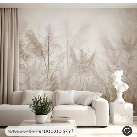
91000
.00
$
/m²
151666
.67
$
/m²