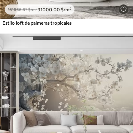
91000
.00
$
/m²
151666
.67
$
/m²
Estilo loft de palmeras tropicales