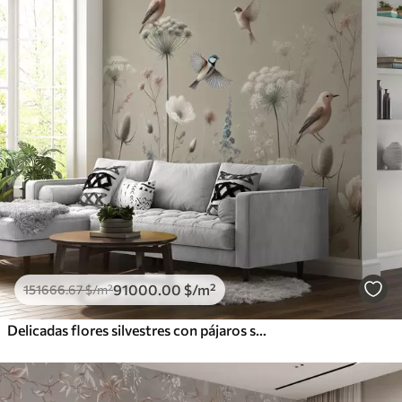
91000
.00
$
/m²
151666
.67
$
/m²
Delicadas flores silvestres con pájaros sobre fondo beige