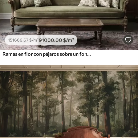
91000
.00
$
/m²
151666
.67
$
/m²
Ramas en flor con pájaros sobre un fondo verde claro