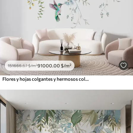
91000
.00
$
/m²
151666
.67
$
/m²
Flores y hojas colgantes y hermosos colibríes