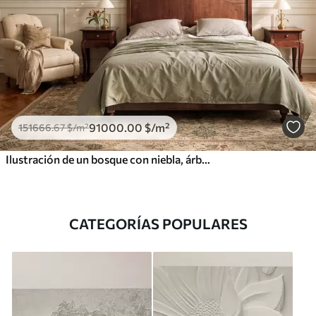
91000
.00
$
/m²
151666
.67
$
/m²
Ilustración de un bosque con niebla, árboles altos y un sendero.
CATEGORÍAS POPULARES