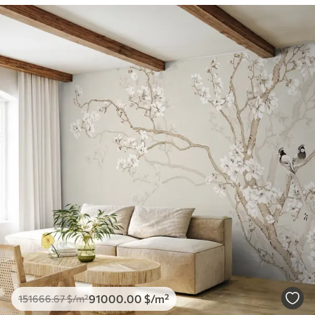
91000
.00
$
/m²
151666
.67
$
/m²