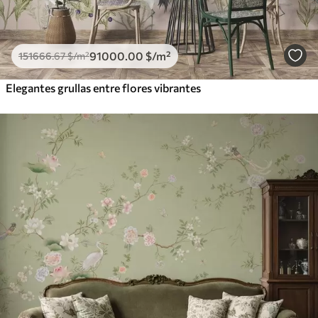
91000
.00
$
/m²
151666
.67
$
/m²
Elegantes grullas entre flores vibrantes