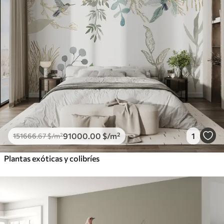
91000
.00
$
/m²
1
151666
.67
$
/m²
Plantas exóticas y colibríes