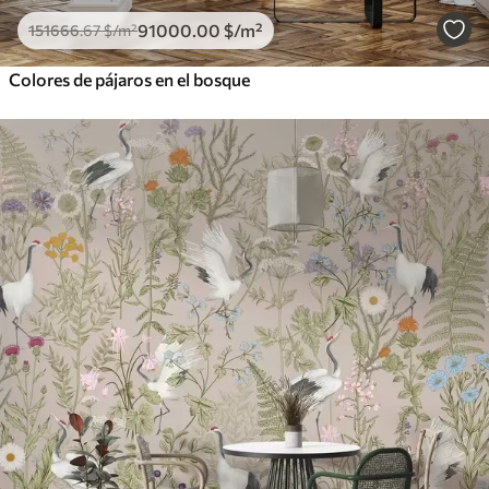
91000
.00
$
/m²
151666
.67
$
/m²
Colores de pájaros en el bosque