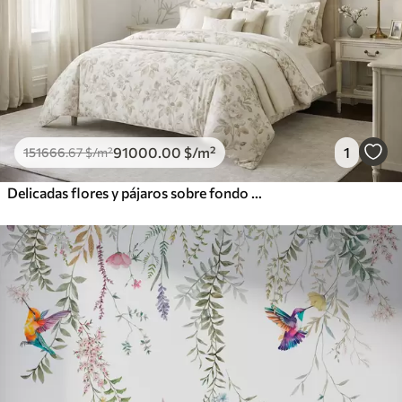
91000
.00
$
/m²
1
151666
.67
$
/m²
Delicadas flores y pájaros sobre fondo de tiza.