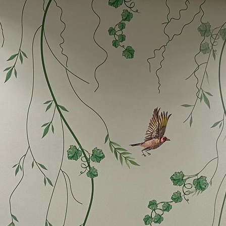
Más de 360 cm de altura: aplicación con
solapamiento.
Materiales disponibles
Estándar
151666
.67
91000
.00
$
/m²
Premium
181666
.67
109000
.00
$
/m²
Vinilo Premium
199833
.33
119900
.00
$
/m²