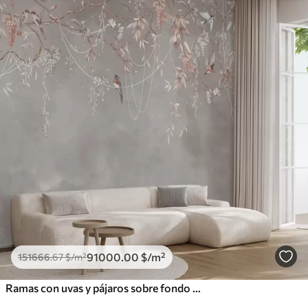
91000
.00
$
/m²
151666
.67
$
/m²
Ramas con uvas y pájaros sobre fondo gris rosado cálido