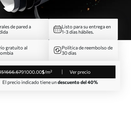
ales de pared a
Listo para su entrega en
dida
1-3 días hábiles.
ío gratuito al
Política de reembolso de
lombia
30 días
151666
.67
91000
.00
$
/m²
Ver precio
El precio indicado tiene un
descuento del 40%