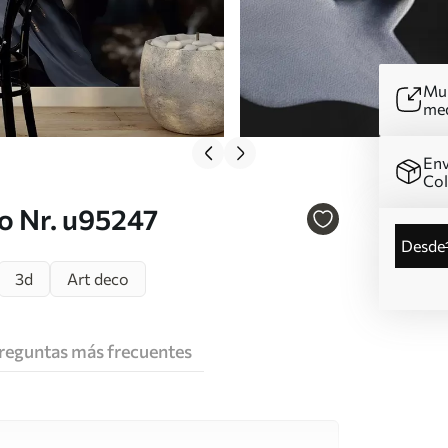
Mur
me
Env
Co
o Nr. u95247
desde
3d
Art deco
reguntas más frecuentes