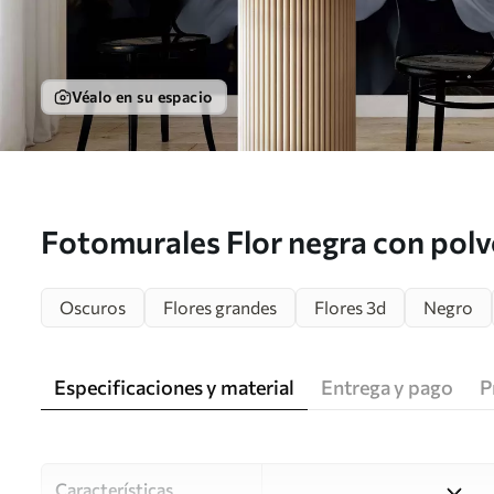
Véalo en su espacio
Fotomurales Flor negra con polv
Oscuros
Flores grandes
Flores 3d
Negro
Especificaciones y material
Entrega y pago
P
Características