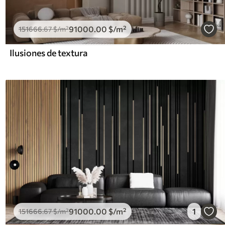
91000
.00
$
/m²
151666
.67
$
/m²
Ilusiones de textura
91000
.00
$
/m²
1
151666
.67
$
/m²