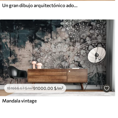
Un gran dibujo arquitectónico adornado con columnas de mármol y exuberantes plantas verdes tropicales.
91000
.00
$
/m²
151666
.67
$
/m²
Mandala vintage