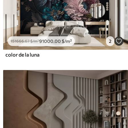
91000
.00
$
/m²
2
151666
.67
$
/m²
color de la luna