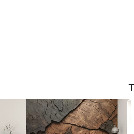
Materiales disponibles
Estándar
Premium
151666
.67
181666
.67
91000
.00
$
/m²
109000
.00
T