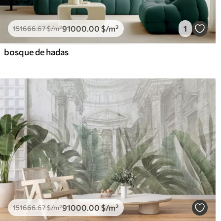
91000
.00
$
/m²
1
151666
.67
$
/m²
bosque de hadas
91000
.00
$
/m²
151666
.67
$
/m²