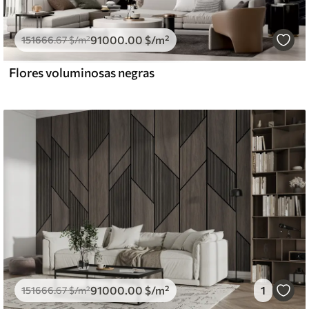
91000
.00
$
/m²
151666
.67
$
/m²
Flores voluminosas negras
91000
.00
$
/m²
1
151666
.67
$
/m²