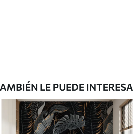
Vinilo Premium
199833
.33
$
/m²
119900
.00
$
/m²
AMBIÉN LE PUEDE INTERES