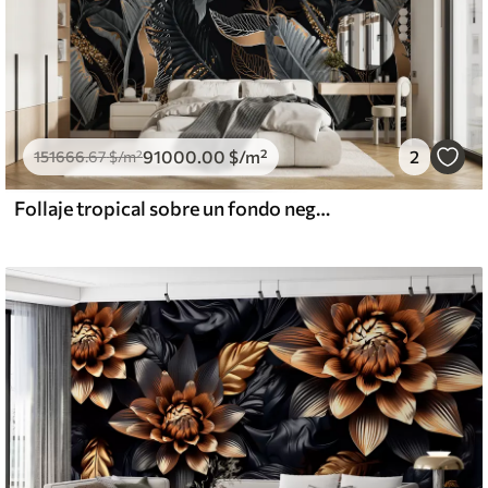
91000
.00
$
/m²
2
151666
.67
$
/m²
Follaje tropical sobre un fondo negro