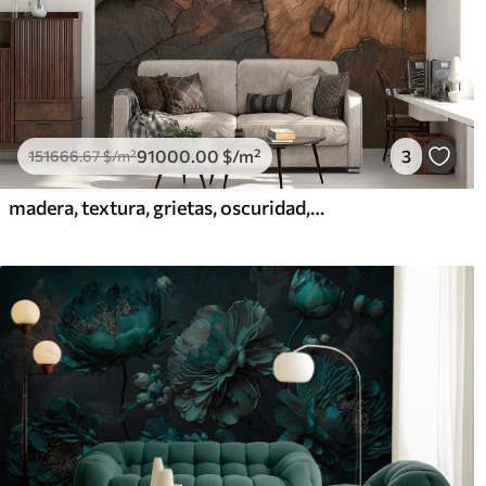
91000
.00
$
/m²
3
151666
.67
$
/m²
madera, textura, grietas, oscuridad, corteza, superficie