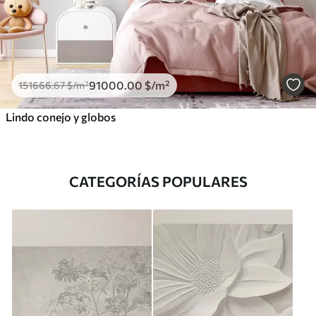
91000
.00
$
/m²
151666
.67
$
/m²
Lindo conejo y globos
CATEGORÍAS POPULARES