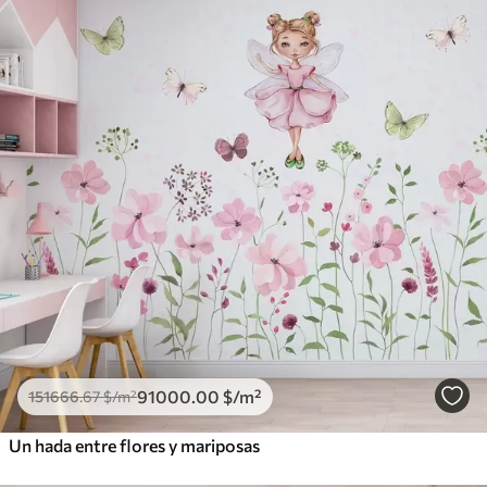
91000
.00
$
/m²
151666
.67
$
/m²
Un hada entre flores y mariposas