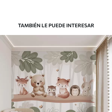
Premium
181666
.67
109000
.00
$
/m²
TAMBIÉN LE PUEDE INTERESAR
Vinilo Premium
199833
.33
119900
.00
$
/m²