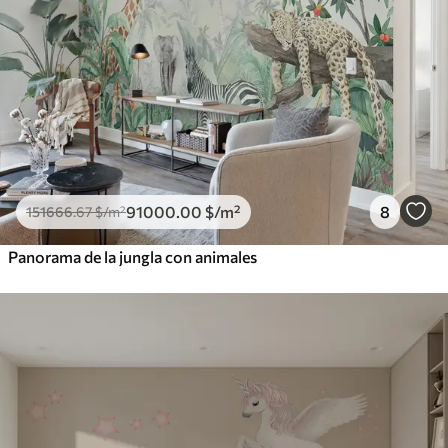
91000
.00
$
/m²
8
151666
.67
$
/m²
Panorama de la jungla con animales