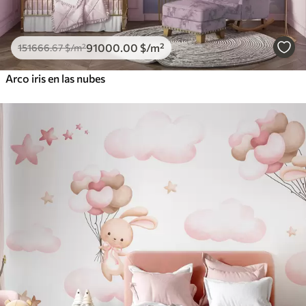
91000
.00
$
/m²
151666
.67
$
/m²
Arco iris en las nubes