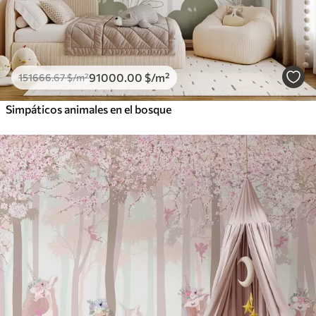
91000
.00
$
/m²
151666
.67
$
/m²
Simpáticos animales en el bosque