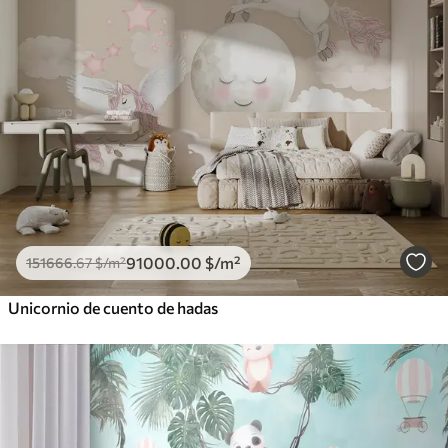
91000
.00
$
/m²
151666
.67
$
/m²
Unicornio de cuento de hadas