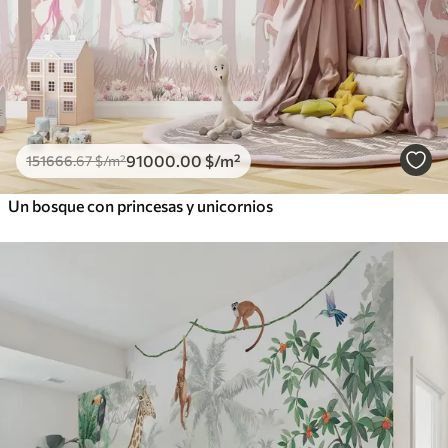
91000
.00
$
/m²
151666
.67
$
/m²
Un bosque con princesas y unicornios