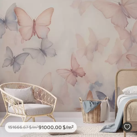
91000
.00
$
/m²
151666
.67
$
/m²