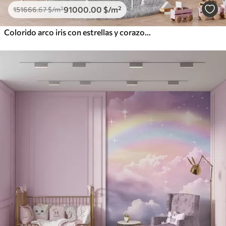
91000
.00
$
/m²
151666
.67
$
/m²
Colorido arco iris con estrellas y corazones al estilo escandinavo