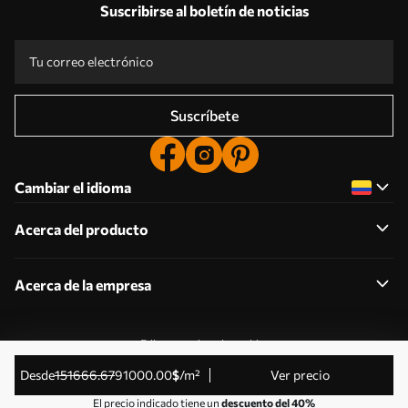
Suscribirse al boletín de noticias
Suscríbete
Cambiar el idioma
Acerca del producto
Acerca de la empresa
Editar permisos de cookies
© 2011-2026 Uwalls . Todos los derechos reservados.
desde
151666
.67
91000
.00
$
/m²
Ver precio
Gestionado por KLW Sp. z o.o. CIF: PL9223057591.
El precio indicado tiene un
descuento del 40%