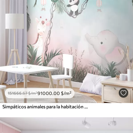
91000
.00
$
/m²
151666
.67
$
/m²
Simpáticos animales para la habitación de los niños