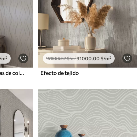
/m²
91000
.00
$
/m²
151666
.67
$
/m²
Líneas abstractas onduladas de color beige sobre fondo blanco
Efecto de tejido