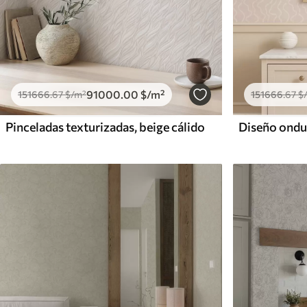
91000
.00
$
/m²
151666
.67
$
/m²
151666
.67
$
Pinceladas texturizadas, beige cálido
Diseño ondu