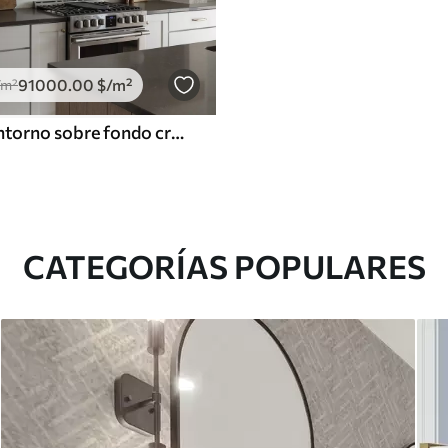
91000
.00
$
/m²
/m²
Flores de contorno sobre fondo crema, delicado motivo floral
CATEGORÍAS POPULARES