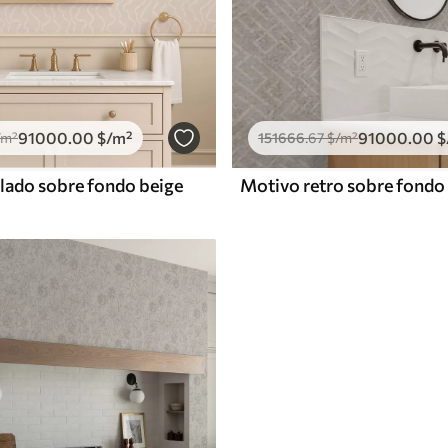
91000
.00
$
/m²
91000
.00
$
/m²
151666
.67
$
/m²
lado sobre fondo beige