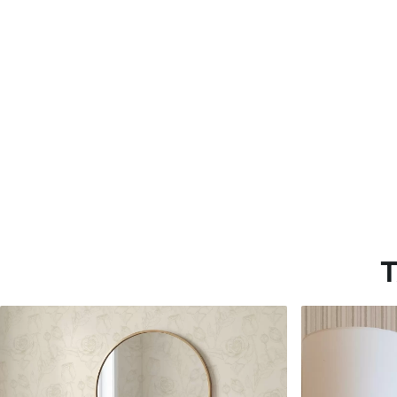
Estándar
Premium
151666
.67
181666
.67
91000
.00
$
/m²
109000
.00
T