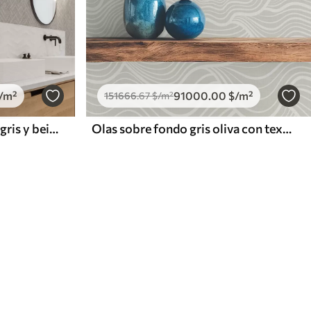
/m²
91000
.00
$
/m²
151666
.67
$
/m²
Motivo retro sobre fondo gris y beige
Olas sobre fondo gris oliva con textura de tela