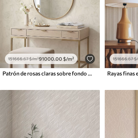
91000
.00
$
/m²
151666
.67
$
/m²
151666
.67
$
Patrón de rosas claras sobre fondo beige
Rayas finas 