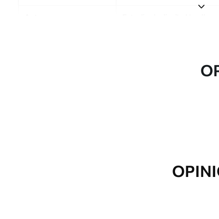
Autor
Estudio de diseño Uwalls
Número de artículo
a00682
Acabado
Semimate.
O
Producción
Impreso bajo pedido y entre
Opciones adicionales
Disponible con recubrimient
Limpieza
Se puede limpiar suavemente
con recubrimiento de barniz
OPINI
Método de aplicación
Aplicación sin fisuras
Materiales disponibles