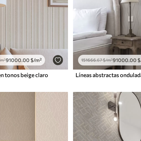
91000
.00
$
/m²
91000
.00
$
/m²
151666
.67
$
/m²
en tonos beige claro