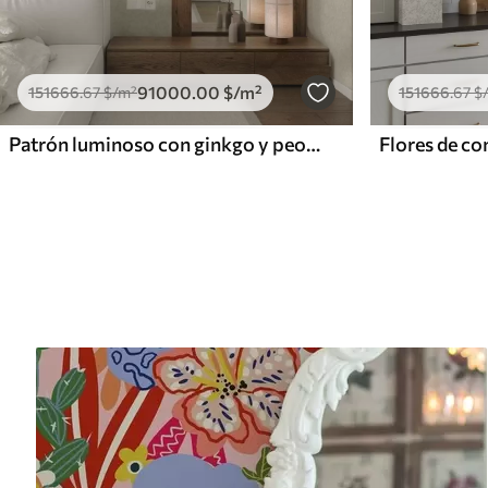
91000
.00
$
/m²
151666
.67
$
/m²
151666
.67
$
Patrón luminoso con ginkgo y peonías