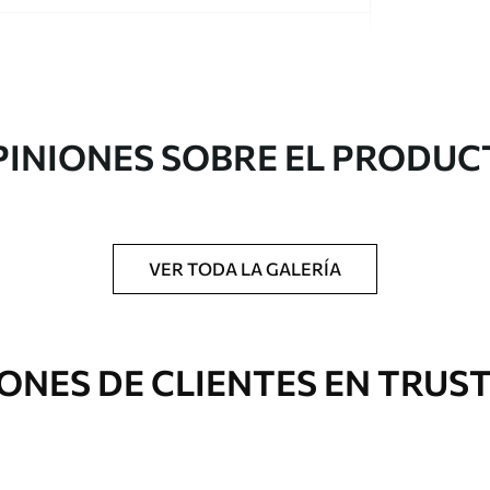
PINIONES SOBRE EL PRODUC
gado en rollos de hasta 50 cm de ancho.
o de barniz y/o adhesivo para empapelar.
VER TODA LA GALERÍA
 con una esponja suave. Los murales de pared
 pueden limpiarse con agua.
ONES DE CLIENTES EN TRUS