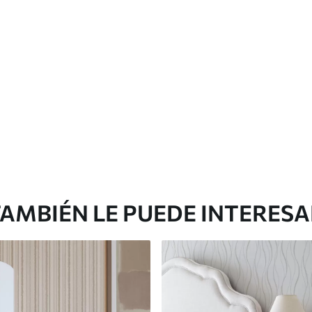
Vinilo Premium
199833
.33
$
/m²
119900
.00
$
/m²
AMBIÉN LE PUEDE INTERES