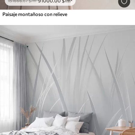
91000
.00
$
/m²
151666
.67
$
/m²
Paisaje montañoso con relieve