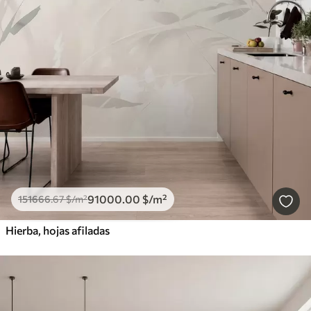
91000
.00
$
/m²
151666
.67
$
/m²
Hierba, hojas afiladas