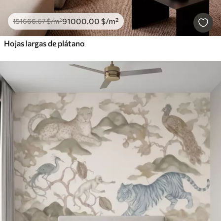
91000
.00
$
/m²
151666
.67
$
/m²
Hojas largas de plátano