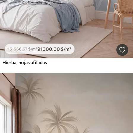
91000
.00
$
/m²
151666
.67
$
/m²
Hierba, hojas afiladas