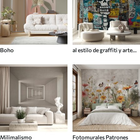
Boho
al estilo de graffiti y arte
callejero
Milimalismo
Fotomurales Patrones