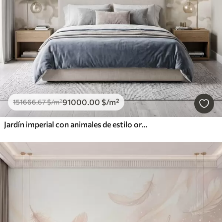
91000
.00
$
/m²
151666
.67
$
/m²
Jardín imperial con animales de estilo oriental: mono, leopardo, tigre, pavo real y garza