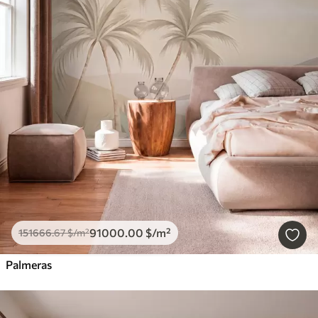
91000
.00
$
/m²
151666
.67
$
/m²
Palmeras