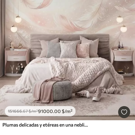
91000
.00
$
/m²
151666
.67
$
/m²
Plumas delicadas y etéreas en una neblina de color rosa melocotón con destellos