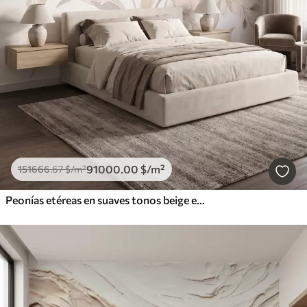
91000
.00
$
/m²
151666
.67
$
/m²
Peonías etéreas en suaves tonos beige empolvado