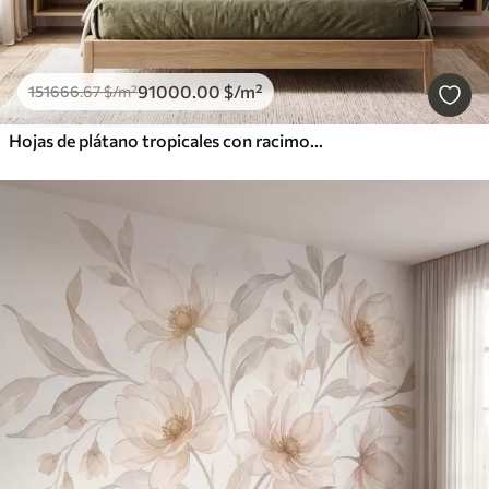
91000
.00
$
/m²
151666
.67
$
/m²
Hojas de plátano tropicales con racimos de bayas de café rojas, estilo acuarela