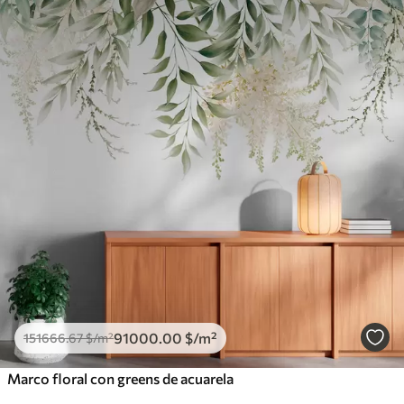
91000
.00
$
/m²
151666
.67
$
/m²
Marco floral con greens de acuarela