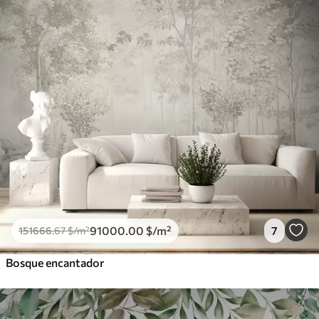
91000
.00
$
/m²
7
151666
.67
$
/m²
Bosque encantador