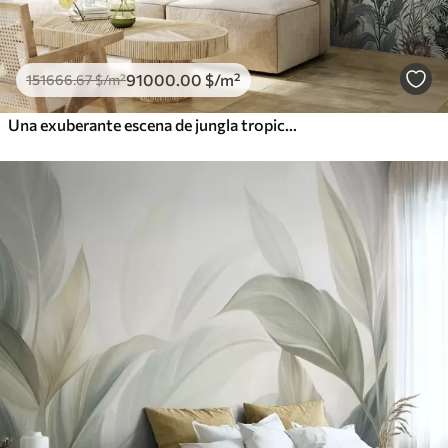
91000
.00
$
/m²
151666
.67
$
/m²
Una exuberante escena de jungla tropical con varias palmeras, hojas grandes y flores coloridas en primer plano