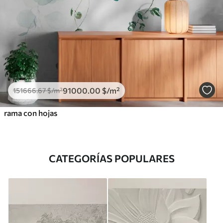
91000
.00
$
/m²
151666
.67
$
/m²
rama con hojas
CATEGORÍAS POPULARES