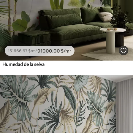
91000
.00
$
/m²
151666
.67
$
/m²
Humedad de la selva