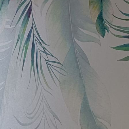
Premium
181666
.67
109000
.00
$
/m²
Vinilo Premium
199833
.33
119900
.00
$
/m²