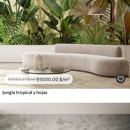
91000
.00
$
/m²
151666
.67
$
/m²
Jungla tropical y hojas