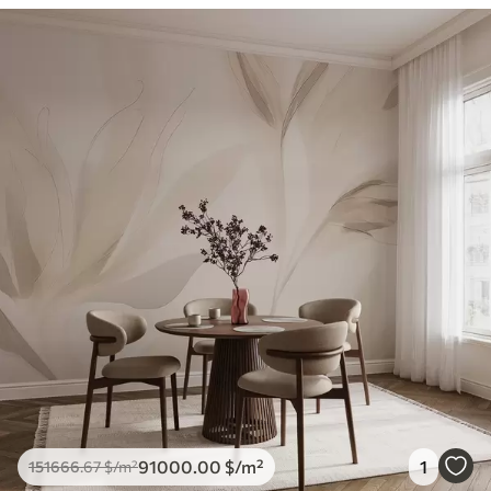
91000
.00
$
/m²
1
151666
.67
$
/m²