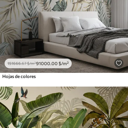
91000
.00
$
/m²
151666
.67
$
/m²
Hojas de colores