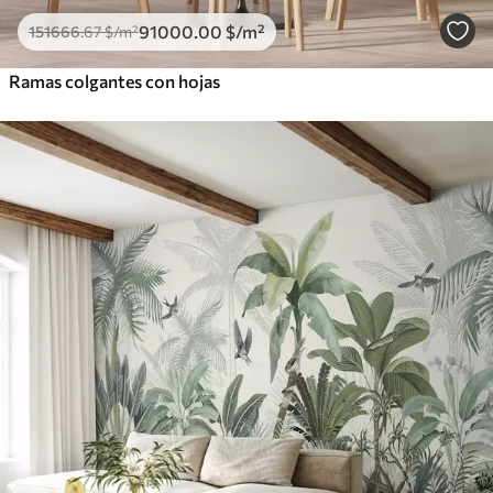
91000
.00
$
/m²
151666
.67
$
/m²
Ramas colgantes con hojas