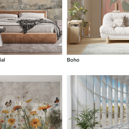
ial
Boho