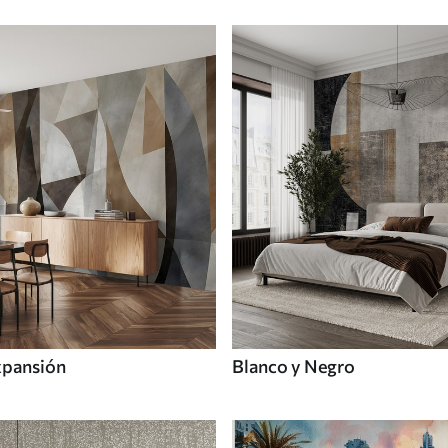
xpansión
Blanco y Negro