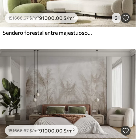
91000
.00
$
/m²
3
151666
.67
$
/m²
Sendero forestal entre majestuosos árboles en estilo acuarela
91000
.00
$
/m²
151666
.67
$
/m²