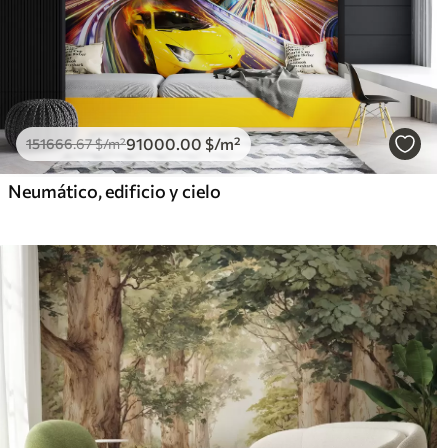
91000
.00
$
/m²
151666
.67
$
/m²
Neumático, edificio y cielo