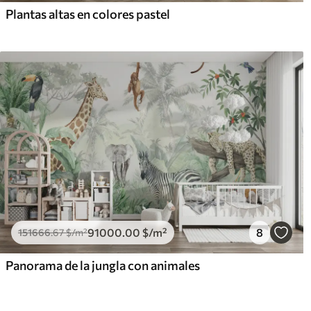
Plantas altas en colores pastel
91000
.00
$
/m²
8
151666
.67
$
/m²
Panorama de la jungla con animales