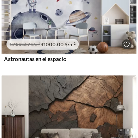
91000
.00
$
/m²
151666
.67
$
/m²
Astronautas en el espacio