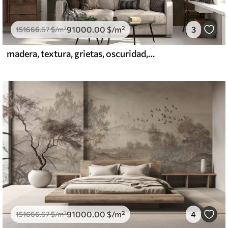
91000
.00
$
/m²
3
151666
.67
$
/m²
madera, textura, grietas, oscuridad, corteza, superficie
91000
.00
$
/m²
4
151666
.67
$
/m²