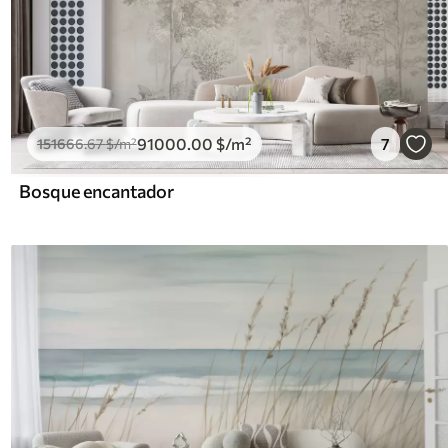
91000
.00
$
/m²
7
151666
.67
$
/m²
Bosque encantador