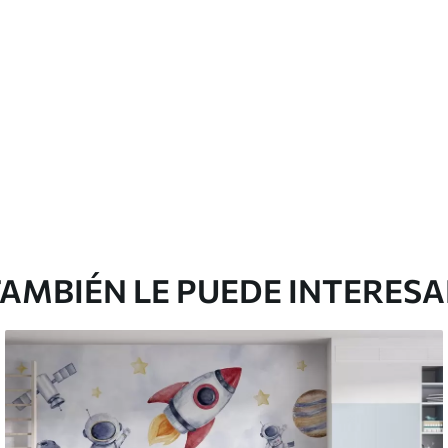
Vinilo Premium
199833
.33
$
/m²
119900
.00
$
/m²
AMBIÉN LE PUEDE INTERES