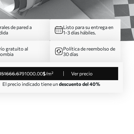
ales de pared a
Listo para su entrega en
dida
1-3 días hábiles.
ío gratuito al
Política de reembolso de
lombia
30 días
151666
.67
91000
.00
$
/m²
Ver precio
El precio indicado tiene un
descuento del 40%