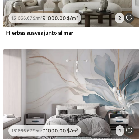
91000
.00
$
/m²
2
151666
.67
$
/m²
Hierbas suaves junto al mar
91000
.00
$
/m²
1
151666
.67
$
/m²