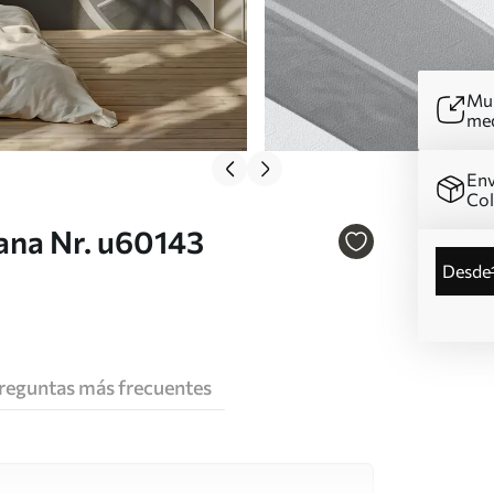
Mur
me
Env
Co
ana Nr. u60143
desde
reguntas más frecuentes