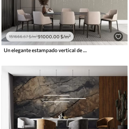
91000
.00
$
/m²
151666
.67
$
/m²
Un elegante estampado vertical de guirnaldas punteadas sobre un fondo de textura beige, que crea una sensación de profundidad y movimiento