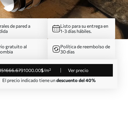
ales de pared a
Listo para su entrega en
dida
1-3 días hábiles.
ío gratuito al
Política de reembolso de
lombia
30 días
151666
.67
91000
.00
$
/m²
Ver precio
El precio indicado tiene un
descuento del 40%