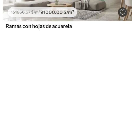
91000
.00
$
/m²
151666
.67
$
/m²
Ramas con hojas de acuarela