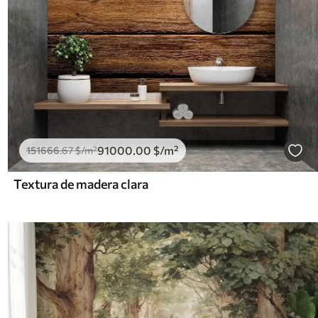
91000
.00
$
/m²
151666
.67
$
/m²
Textura de madera clara