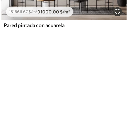
91000
.00
$
/m²
151666
.67
$
/m²
Pared pintada con acuarela