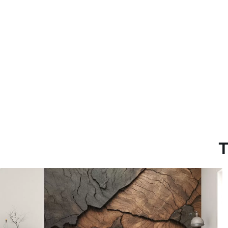
Método de aplicación
Hasta 360 cm de altura: apli
Más de 360 cm de altura: ap
Materiales disponibles
Estándar
Premium
151666
.67
181666
.67
91000
.00
$
/m²
109000
.00
T