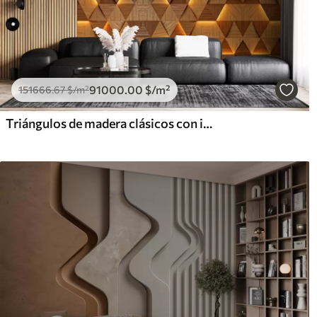
91000
.00
$
/m²
151666
.67
$
/m²
Triángulos de madera clásicos con iluminación 3D