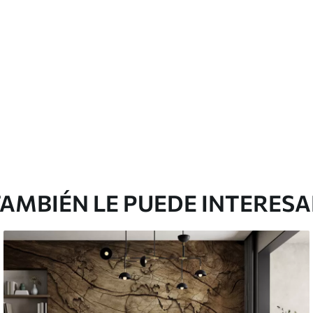
cación sin juntas.
licación con solapamiento.
Vinilo Premium
199833
.33
$
/m²
119900
.00
$
/m²
AMBIÉN LE PUEDE INTERES