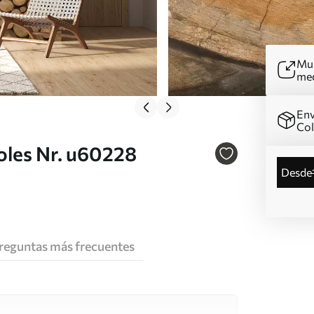
Mur
me
Env
Co
oles Nr. u60228
desde
reguntas más frecuentes