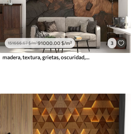
91000
.00
$
/m²
3
151666
.67
$
/m²
madera, textura, grietas, oscuridad, corteza, superficie