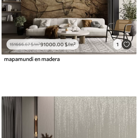
91000
.00
$
/m²
1
151666
.67
$
/m²
mapamundi en madera