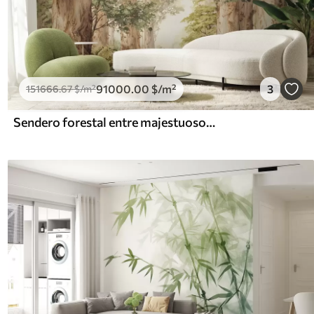
91000
.00
$
/m²
3
151666
.67
$
/m²
Sendero forestal entre majestuosos árboles en estilo acuarela