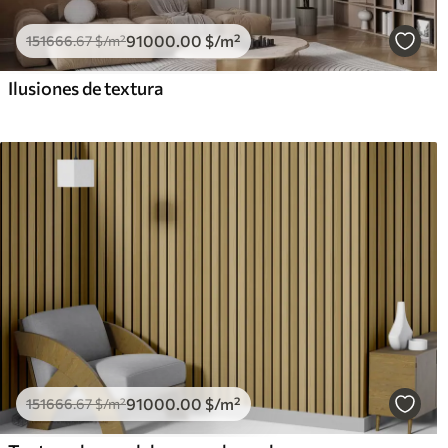
91000
.00
$
/m²
151666
.67
$
/m²
Ilusiones de textura
91000
.00
$
/m²
151666
.67
$
/m²