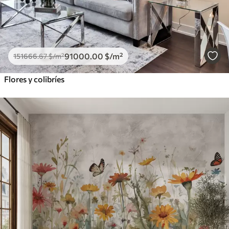
91000
.00
$
/m²
151666
.67
$
/m²
Flores y colibríes