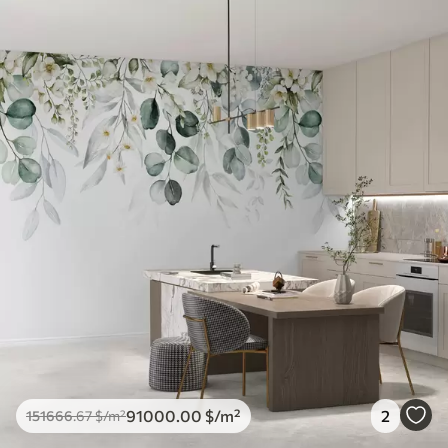
91000
.00
$
/m²
2
151666
.67
$
/m²