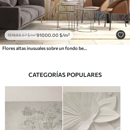
91000
.00
$
/m²
151666
.67
$
/m²
Flores altas inusuales sobre un fondo beige
CATEGORÍAS POPULARES