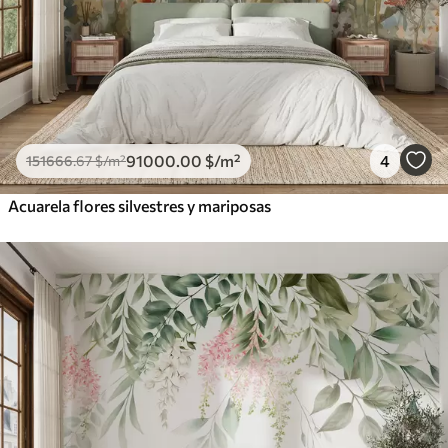
91000
.00
$
/m²
4
151666
.67
$
/m²
Acuarela flores silvestres y mariposas