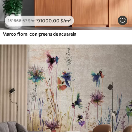
91000
.00
$
/m²
151666
.67
$
/m²
Marco floral con greens de acuarela