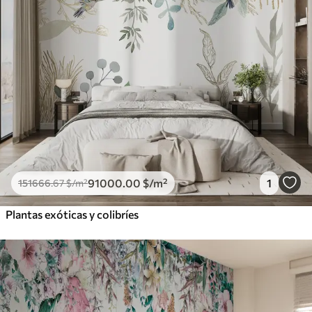
91000
.00
$
/m²
1
151666
.67
$
/m²
Plantas exóticas y colibríes