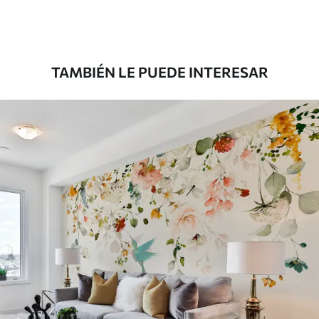
Premium
181666
.67
109000
.00
$
/m²
TAMBIÉN LE PUEDE INTERESAR
Vinilo Premium
199833
.33
119900
.00
$
/m²