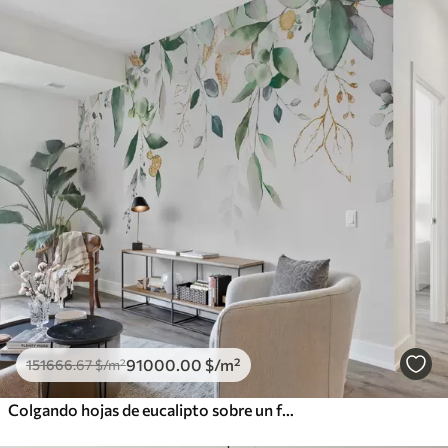
91000
.00
$
/m²
151666
.67
$
/m²
Colgando hojas de eucalipto sobre un fondo blanco