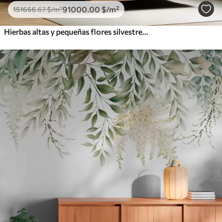
91000
.00
$
/m²
151666
.67
$
/m²
Hierbas altas y pequeñas flores silvestres de color naranja sobre un fondo pálido, con un estilo boho lleno de textura