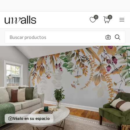
0
0
Véalo en su espacio