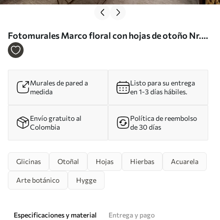
Fotomurales Marco floral con hojas de otoño Nr.
u94198
Murales de pared a
Listo para su entrega
medida
en 1-3 días hábiles.
Envío gratuito al
Política de reembolso
Colombia
de 30 días
Glicinas
Otoñal
Hojas
Hierbas
Acuarela
Arte botánico
Hygge
Especificaciones y material
Entrega y pago