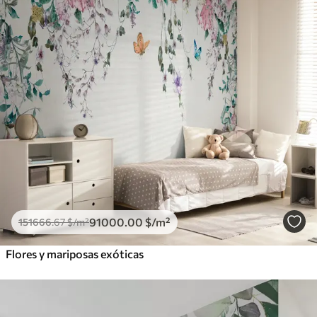
91000
.00
$
/m²
151666
.67
$
/m²
Flores y mariposas exóticas