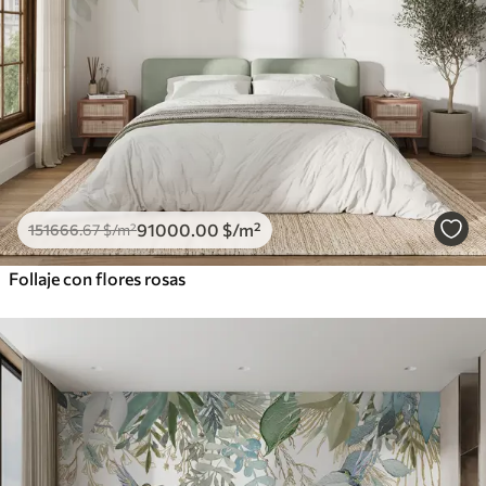
91000
.00
$
/m²
151666
.67
$
/m²
Follaje con flores rosas