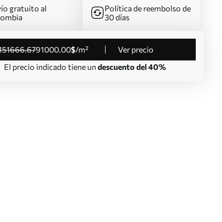
ío gratuito al
Política de reembolso de
lombia
30 días
151666
.67
91000
.00
$
/m²
Ver precio
El precio indicado tiene un
descuento del 40%