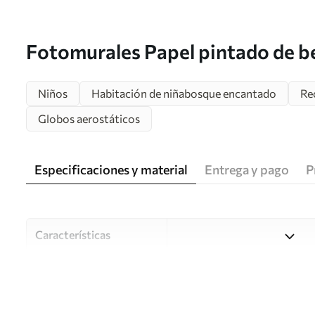
Fotomurales Papel pintado de b
Nr. u94315
Niños
Habitación de niñabosque encantado
Re
Globos aerostáticos
Especificaciones y material
Entrega y pago
P
Características
Material
Elija entre tres materiales d
habitaciones y presupuestos
o durante el proceso de per