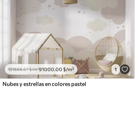
91000
.00
$
/m²
1
151666
.67
$
/m²
Nubes y estrellas en colores pastel