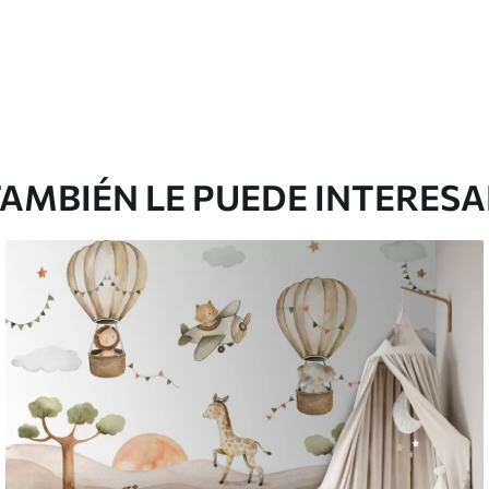
199833
.33
$
/m²
119900
.00
$
/m²
AMBIÉN LE PUEDE INTERES