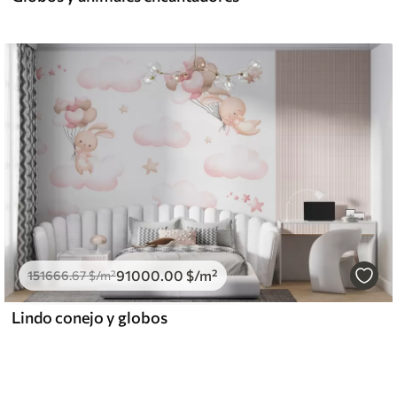
91000
.00
$
/m²
151666
.67
$
/m²
Lindo conejo y globos