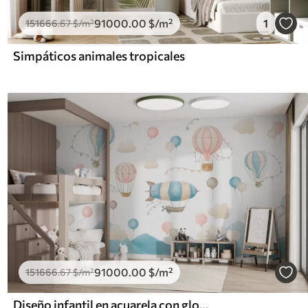
91000
.00
$
/m²
1
151666
.67
$
/m²
Simpáticos animales tropicales
91000
.00
$
/m²
151666
.67
$
/m²
Diseño infantil en acuarela con globos