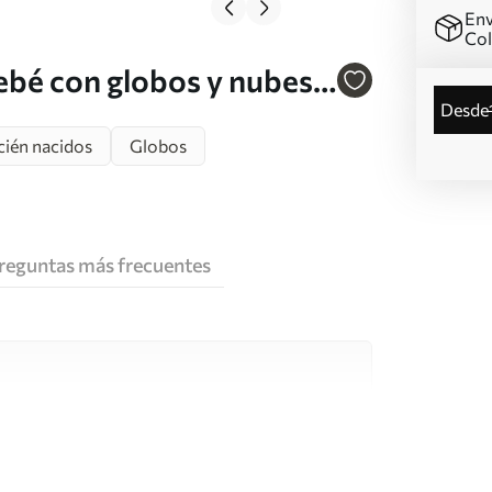
Env
Co
ebé con globos y nubes
desde
cién nacidos
Globos
reguntas más frecuentes
e alta calidad, cada uno de ellos adecuado para
 diferentes. Más información a continuación
sonalización.