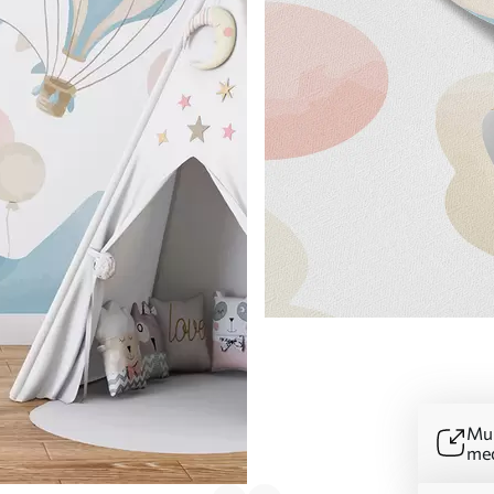
Mur
me