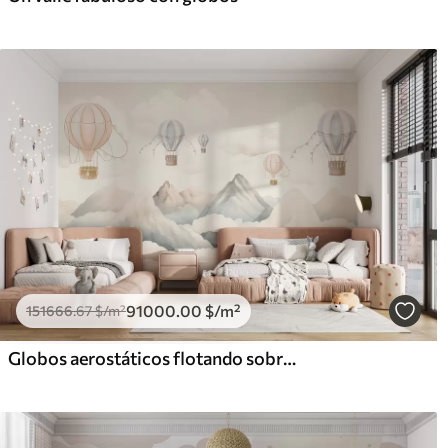
91000
.00
$
/m²
151666
.67
$
/m²
Globos aerostáticos flotando sobre las montañas en tonos pastel neutros y suaves