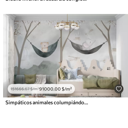
91000
.00
$
/m²
151666
.67
$
/m²
Simpáticos animales columpiándose en una hamaca en el bosque