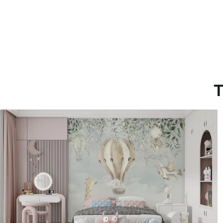
151666
.67
181666
.67
91000
.00
$
/m²
109000
.00
T