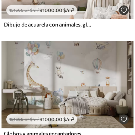
91000
.00
$
/m²
151666
.67
$
/m²
Dibujo de acuarela con animales, globos, avión y coche
91000
.00
$
/m²
151666
.67
$
/m²
Globos y animales encantadores