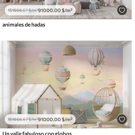
91000
.00
$
/m²
151666
.67
$
/m²
animales de hadas
91000
.00
$
/m²
151666
.67
$
/m²
Un valle fabuloso con globos