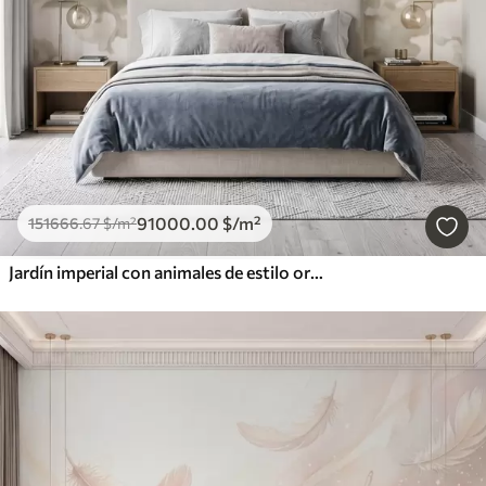
91000
.00
$
/m²
151666
.67
$
/m²
Jardín imperial con animales de estilo oriental: mono, leopardo, tigre, pavo real y garza