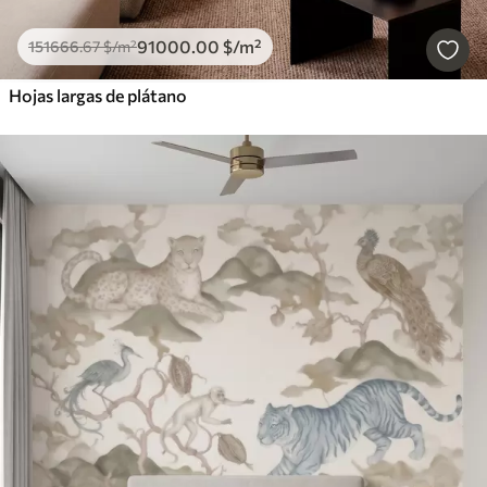
91000
.00
$
/m²
151666
.67
$
/m²
Hojas largas de plátano