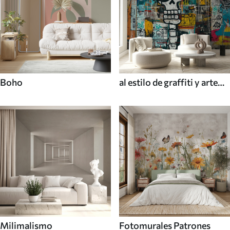
Boho
al estilo de graffiti y arte
callejero
Milimalismo
Fotomurales Patrones