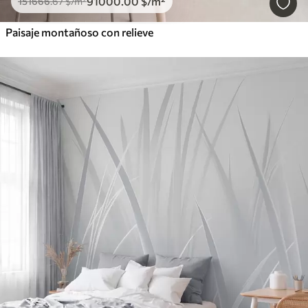
91000
.00
$
/m²
151666
.67
$
/m²
Paisaje montañoso con relieve