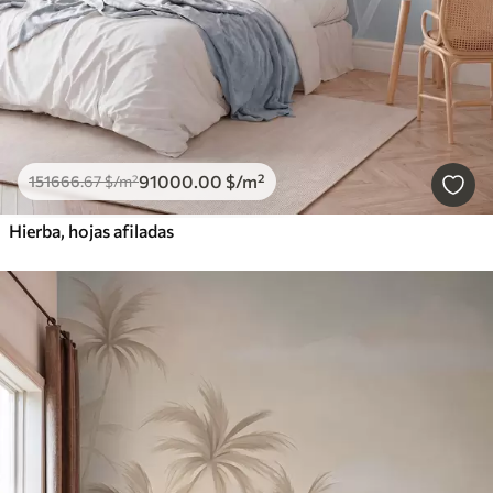
91000
.00
$
/m²
151666
.67
$
/m²
Hierba, hojas afiladas