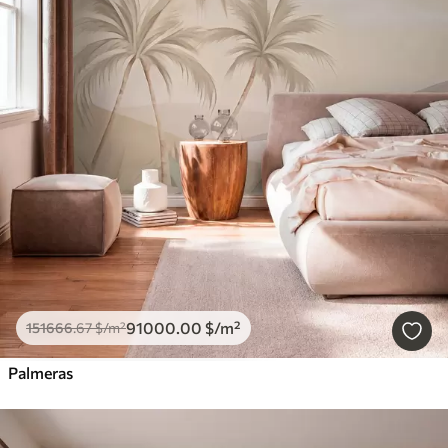
91000
.00
$
/m²
151666
.67
$
/m²
Palmeras