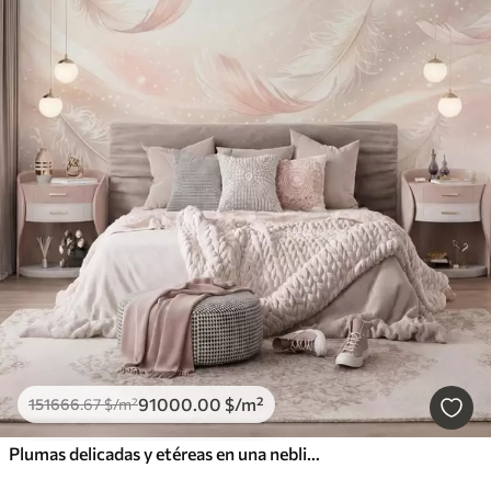
91000
.00
$
/m²
151666
.67
$
/m²
Plumas delicadas y etéreas en una neblina de color rosa melocotón con destellos