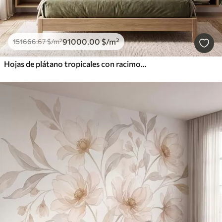
91000
.00
$
/m²
151666
.67
$
/m²
Hojas de plátano tropicales con racimos de bayas de café rojas, estilo acuarela