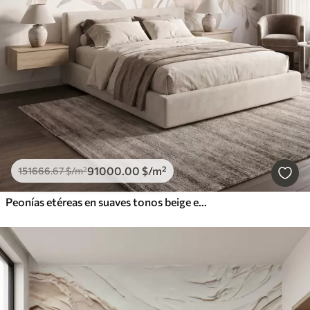
91000
.00
$
/m²
151666
.67
$
/m²
Peonías etéreas en suaves tonos beige empolvado