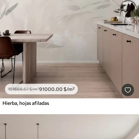
91000
.00
$
/m²
151666
.67
$
/m²
Hierba, hojas afiladas