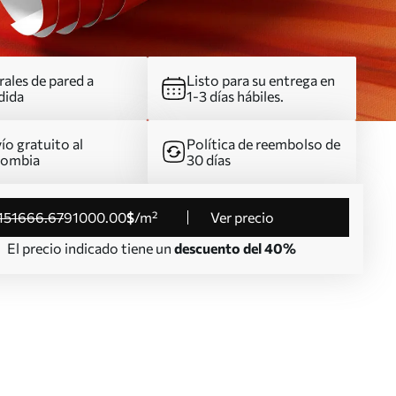
ales de pared a
Listo para su entrega en
dida
1-3 días hábiles.
ío gratuito al
Política de reembolso de
lombia
30 días
151666
.67
91000
.00
$
/m²
Ver precio
El precio indicado tiene un
descuento del 40%