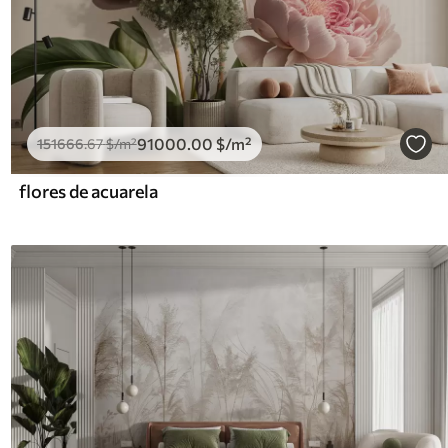
91000
.00
$
/m²
151666
.67
$
/m²
flores de acuarela