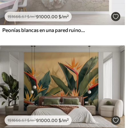
91000
.00
$
/m²
151666
.67
$
/m²
Peonías blancas en una pared ruinosa
91000
.00
$
/m²
151666
.67
$
/m²