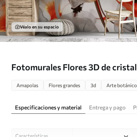
Véalo en su espacio
Fotomurales Flores 3D de crista
Amapolas
Flores grandes
3d
Arte botánico
Especificaciones y material
Entrega y pago
P
Características