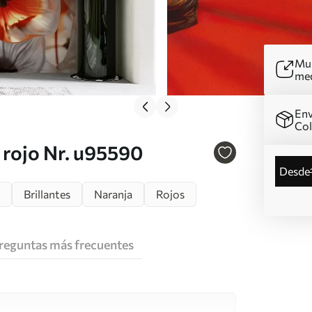
Mur
me
Env
Co
l rojo Nr. u95590
desde
Brillantes
Naranja
Rojos
reguntas más frecuentes