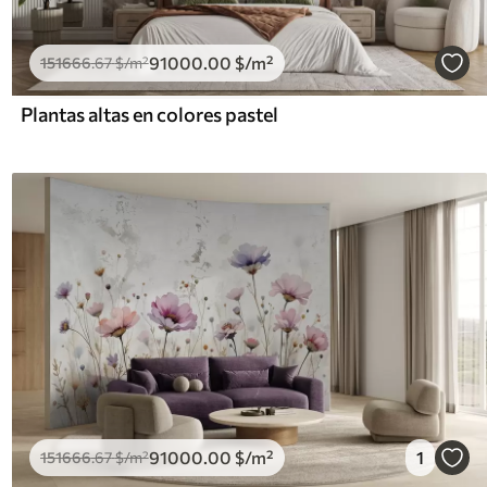
91000
.00
$
/m²
151666
.67
$
/m²
Plantas altas en colores pastel
91000
.00
$
/m²
1
151666
.67
$
/m²