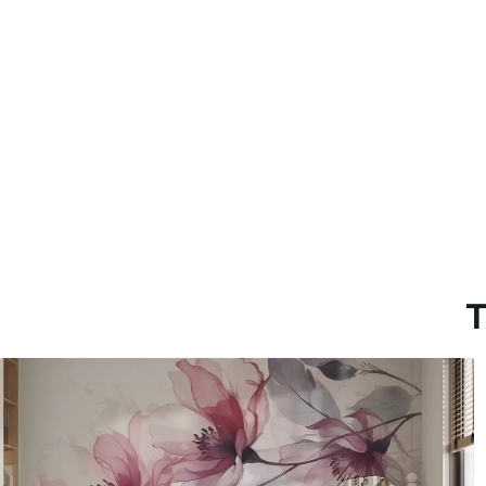
Materiales disponibles
Estándar
Premium
151666
.67
181666
.67
91000
.00
$
/m²
109000
.00
T