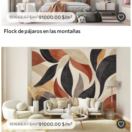
91000
.00
$
/m²
151666
.67
$
/m²
Flock de pájaros en las montañas
91000
.00
$
/m²
151666
.67
$
/m²