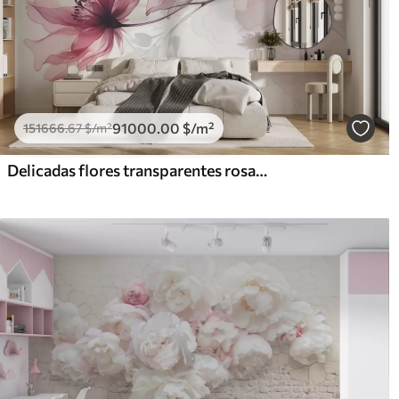
91000
.00
$
/m²
151666
.67
$
/m²
Delicadas flores transparentes rosas y grises con pétalos suaves y difuminados sobre fondo blanco