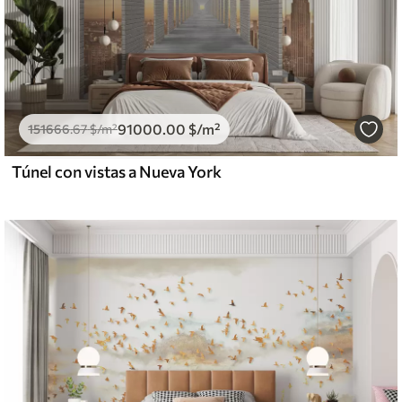
91000
.00
$
/m²
151666
.67
$
/m²
Túnel con vistas a Nueva York