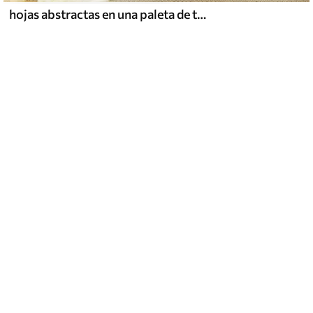
hojas abstractas en una paleta de tonos terrosos: beige, terracota y gris oscuro