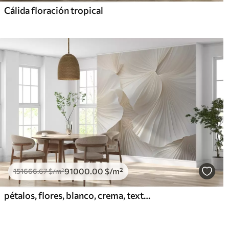
Cálida floración tropical
91000
.00
$
/m²
151666
.67
$
/m²
pétalos, flores, blanco, crema, textura, ternura, decorativo