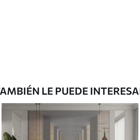
Vinilo Premium
199833
.33
$
/m²
119900
.00
$
/m²
AMBIÉN LE PUEDE INTERES