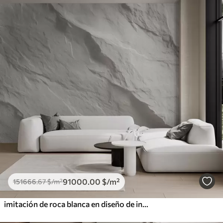
91000
.00
$
/m²
151666
.67
$
/m²
imitación de roca blanca en diseño de interiores