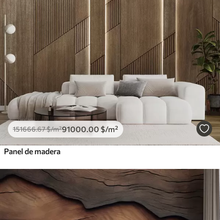
91000
.00
$
/m²
151666
.67
$
/m²
Panel de madera