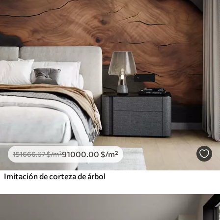
91000
.00
$
/m²
151666
.67
$
/m²
Imitación de corteza de árbol