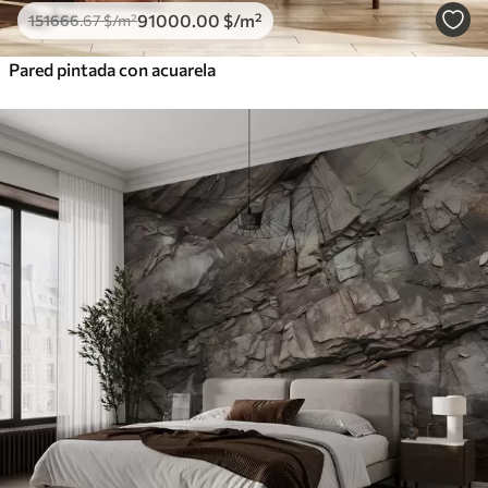
91000
.00
$
/m²
151666
.67
$
/m²
Pared pintada con acuarela