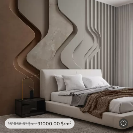
91000
.00
$
/m²
151666
.67
$
/m²