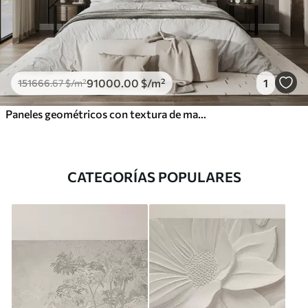
91000
.00
$
/m²
1
151666
.67
$
/m²
Paneles geométricos con textura de madera
CATEGORÍAS POPULARES