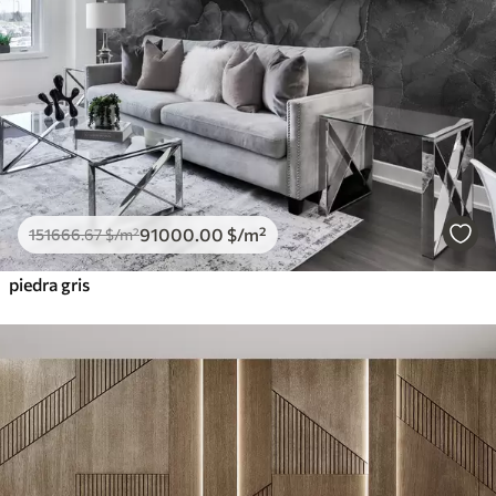
91000
.00
$
/m²
151666
.67
$
/m²
piedra gris