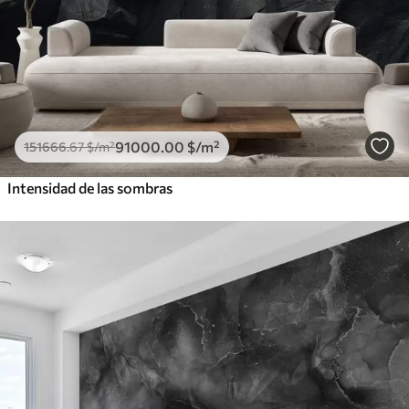
91000
.00
$
/m²
151666
.67
$
/m²
Intensidad de las sombras