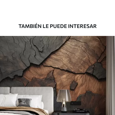
Premium
181666
.67
109000
.00
$
/m²
TAMBIÉN LE PUEDE INTERESAR
Vinilo Premium
199833
.33
119900
.00
$
/m²