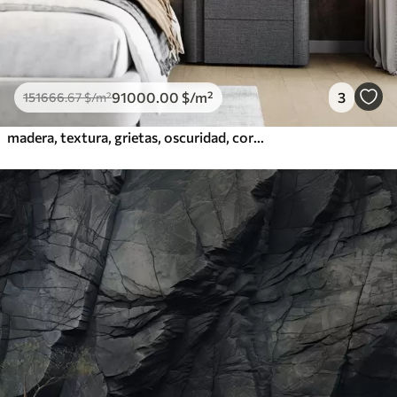
91000
.00
$
/m²
3
151666
.67
$
/m²
madera, textura, grietas, oscuridad, corteza, superficie