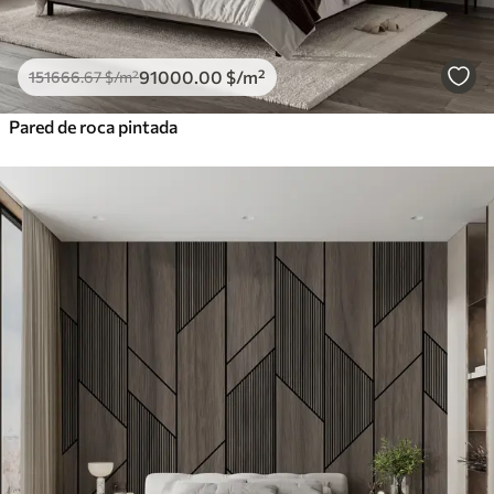
91000
.00
$
/m²
151666
.67
$
/m²
Pared de roca pintada