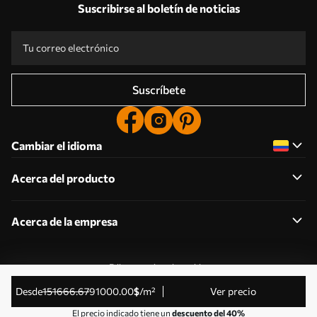
Suscribirse al boletín de noticias
Suscríbete
Cambiar el idioma
Acerca del producto
Acerca de la empresa
Editar permisos de cookies
© 2011-2026 Uwalls . Todos los derechos reservados.
desde
151666
.67
91000
.00
$
/m²
Ver precio
Gestionado por KLW Sp. z o.o. CIF: PL9223057591.
El precio indicado tiene un
descuento del 40%