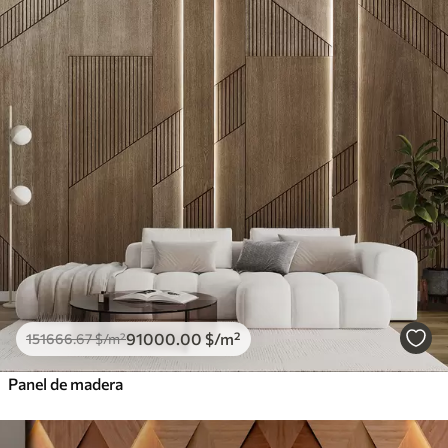
91000
.00
$
/m²
151666
.67
$
/m²
Panel de madera