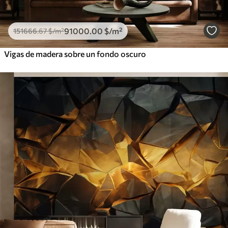
91000
.00
$
/m²
151666
.67
$
/m²
Vigas de madera sobre un fondo oscuro