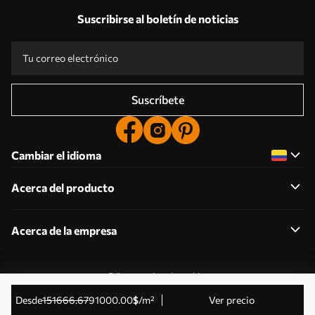
Suscribirse al boletín de noticias
Suscríbete
Cambiar el idioma
Acerca del producto
Acerca de la empresa
Editar permisos de cookies
© 2011-2026 Uwalls . Todos los derechos reservados.
desde
151666
.67
91000
.00
$
/m²
Ver precio
Gestionado por KLW Sp. z o.o. CIF: PL9223057591.