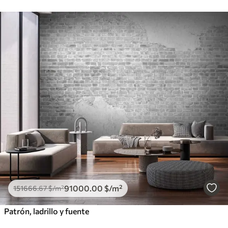
91000
.00
$
/m²
151666
.67
$
/m²
Patrón, ladrillo y fuente