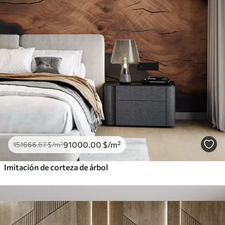
91000
.00
$
/m²
151666
.67
$
/m²
Imitación de corteza de árbol