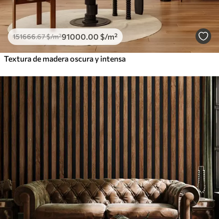
91000
.00
$
/m²
151666
.67
$
/m²
Textura de madera oscura y intensa