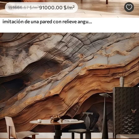
91000
.00
$
/m²
151666
.67
$
/m²
imitación de una pared con relieve angular hecha de madera