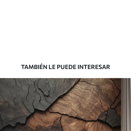
Materiales disponibles
Estándar
151666
.67
91000
.00
$
/m²
Premium
181666
.67
109000
.00
$
/m²
TAMBIÉN LE PUEDE INTERESAR
Vinilo Premium
199833
.33
119900
.00
$
/m²