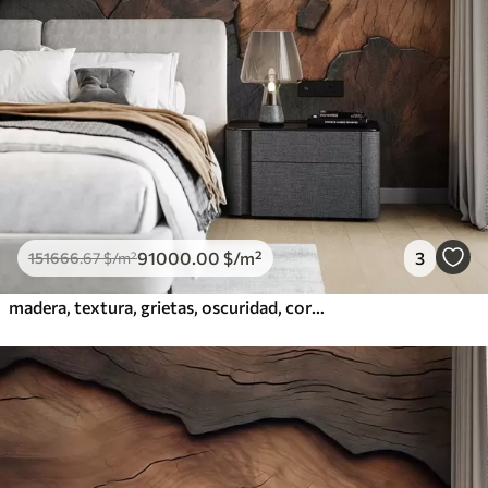
91000
.00
$
/m²
3
151666
.67
$
/m²
madera, textura, grietas, oscuridad, corteza, superficie