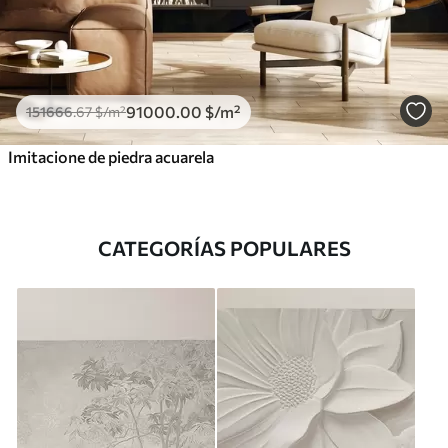
91000
.00
$
/m²
151666
.67
$
/m²
Imitacione de piedra acuarela
CATEGORÍAS POPULARES