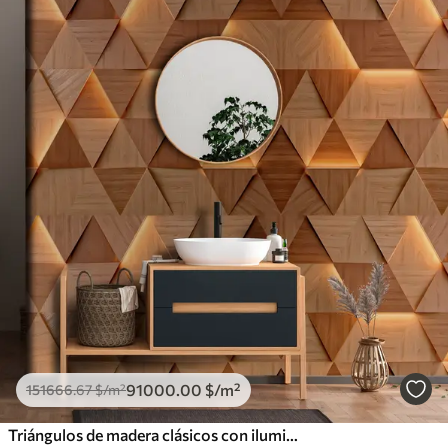
91000
.00
$
/m²
151666
.67
$
/m²
Triángulos de madera clásicos con iluminación 3D