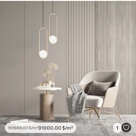
91000
.00
$
/m²
1
151666
.67
$
/m²